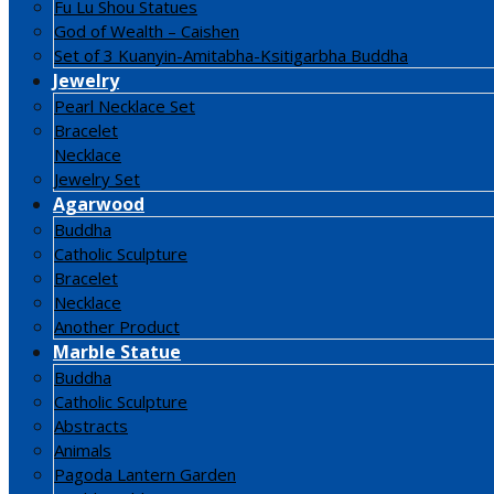
Fu Lu Shou Statues
God of Wealth – Caishen
Set of 3 Kuanyin-Amitabha-Ksitigarbha Buddha
Jewelry
Pearl Necklace Set
Bracelet
Necklace
Jewelry Set
Agarwood
Buddha
Catholic Sculpture
Bracelet
Necklace
Another Product
Marble Statue
Buddha
Catholic Sculpture
Abstracts
Animals
Pagoda Lantern Garden