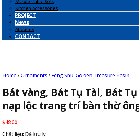
Marble Table Sets
Kitchen Accessories
PROJECT
News
About us
CONTACT
Home
/
Ornaments
/
Feng Shui Golden Treasure Basin
Bát vàng, Bát Tụ Tài, Bát Tụ
nạp lộc trang trí bàn thờ ông
$
48.00
Chất liệu: Đá lưu ly