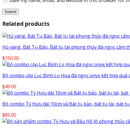
Save my name, email, and website in this browser for t
Related products
Hủ vàng, Bát Tụ Bảo, Bát tụ tài phong thủy đá ngọc cẩm t
$
150.00
Bộ combo cặp Lục Bình Lọ Hoa đá ngọc onyx kết hợp quả 
$
49.00
Bộ combo Tỳ Hưu dài 10cm và Bát tụ bảo, bát tụ tài, bát t
$
85.00