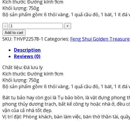
Kích thước: Đường kính 9cm
Khối lượng: 750g
Bộ sản phẩm gồm: 6 thỏi vàng, 1 quả cầu đỏ, 1 bát, 1 ít đá 
Bát
vàng,
Add to cart
Bát
SKU:
THVP22578-1
Categories:
Feng Shui Golden Treasure
Tụ
Description
Tài,
Reviews (0)
Bát
Tụ
Chất liệu: Đá lưu ly
Bảo
Kích thước: Đường kính 9cm
đá
Khối lượng: 750g
lưu
Bộ sản phẩm gồm: 6 thỏi vàng, 1 quả cầu đỏ, 1 bát, 1 ít đá 
ly
vàng
Bát tụ bảo hay còn gọi là Tụ bảo bồn, là vật đựng phong t
Hút
phong thủy dương trạch, bất kể công ty hoặc nhà ở, đều có vị
Tài,
vận của cả nhà tốt đẹp.
Hút
Vị trí đặt: Phòng khách, bàn làm việc, bàn thờ thần tài, qu
Lộc,
Chiêu