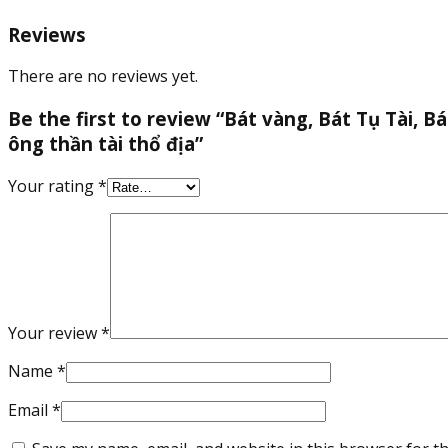
tài
Reviews
nạp
lộc
There are no reviews yet.
trang
trí
Be the first to review “Bát vàng, Bát Tụ Tài, Bá
bàn
ông thần tài thổ địa”
thờ
ông
Your rating
*
thần
tài
thổ
địa
quantity
Your review
*
Name
*
Email
*