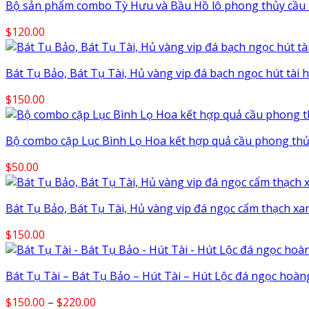
Bộ sản phẩm combo Tỳ Hưu và Bầu Hồ lô phong thủy cầu t
$
120.00
Bát Tụ Bảo, Bát Tụ Tài, Hủ vàng vip đá bạch ngọc hút tài 
$
150.00
Bộ combo cặp Lục Bình Lọ Hoa kết hợp quả cầu phong thủ
$
50.00
Bát Tụ Bảo, Bát Tụ Tài, Hủ vàng vip đá ngọc cẩm thạch xan
$
150.00
Bát Tụ Tài – Bát Tụ Bảo – Hút Tài – Hút Lộc đá ngọc hoàn
Price
$
150.00
–
$
220.00