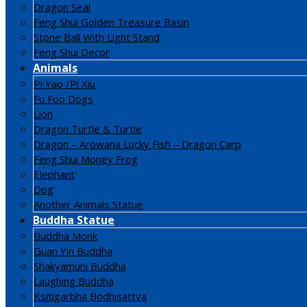
Dragon Seal
Feng Shui Golden Treasure Basin
Stone Ball With Light Stand
Feng Shui Decor
Animals
Pi Yao /Pi Xiu
Fu Foo Dogs
Lion
Dragon Turtle & Turtle
Dragon – Arowana Lucky Fish – Dragon Carp
Feng Shui Money Frog
Elephant
Dog
Another Animals Statue
Buddha Statue
Buddha Monk
Guan Yin Buddha
Shakyamuni Buddha
Laughing Buddha
Ksitigarbha Bodhisattva