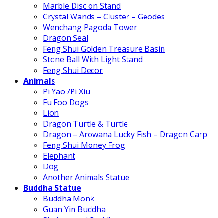
Marble Disc on Stand
Crystal Wands – Cluster – Geodes
Wenchang Pagoda Tower
Dragon Seal
Feng Shui Golden Treasure Basin
Stone Ball With Light Stand
Feng Shui Decor
Animals
Pi Yao /Pi Xiu
Fu Foo Dogs
Lion
Dragon Turtle & Turtle
Dragon – Arowana Lucky Fish – Dragon Carp
Feng Shui Money Frog
Elephant
Dog
Another Animals Statue
Buddha Statue
Buddha Monk
Guan Yin Buddha