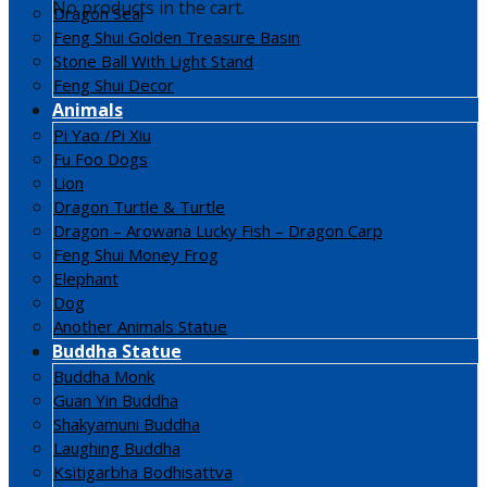
No products in the cart.
Dragon Seal
Feng Shui Golden Treasure Basin
Stone Ball With Light Stand
Feng Shui Decor
Animals
Pi Yao /Pi Xiu
Fu Foo Dogs
Lion
Dragon Turtle & Turtle
Dragon – Arowana Lucky Fish – Dragon Carp
Feng Shui Money Frog
Elephant
Dog
Another Animals Statue
Buddha Statue
Buddha Monk
Guan Yin Buddha
Shakyamuni Buddha
Laughing Buddha
Ksitigarbha Bodhisattva