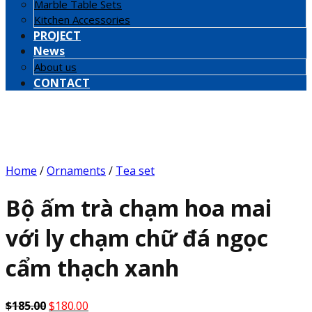
Marble Table Sets
Kitchen Accessories
PROJECT
News
About us
CONTACT
Home
/
Ornaments
/
Tea set
Bộ ấm trà chạm hoa mai
với ly chạm chữ đá ngọc
cẩm thạch xanh
Original
Current
$
185.00
$
180.00