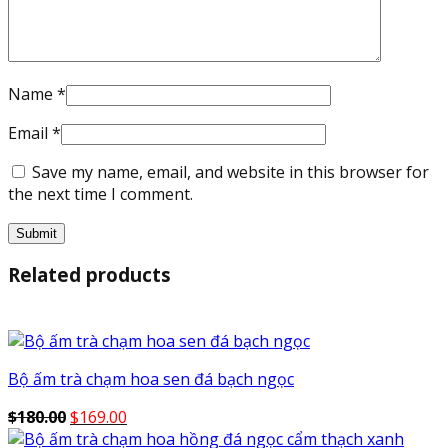
Name
*
Email
*
Save my name, email, and website in this browser for
the next time I comment.
Related products
Sale!
Bộ ấm trà chạm hoa sen đá bạch ngọc
Original
Current
$
180.00
$
169.00
price
price