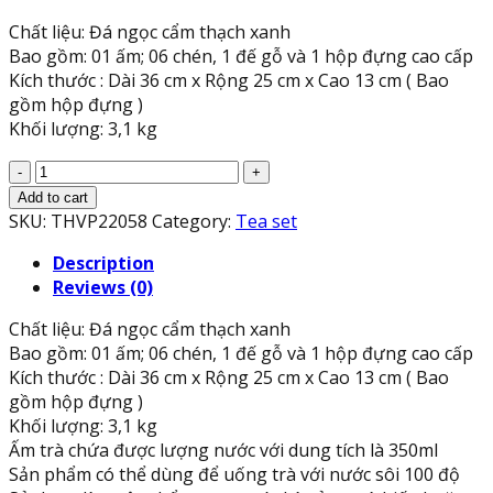
price
price
Chất liệu: Đá ngọc cẩm thạch xanh
was:
is:
Bao gồm: 01 ấm; 06 chén, 1 đế gỗ và 1 hộp đựng cao cấp
$185.00.
$180.00.
Kích thước : Dài 36 cm x Rộng 25 cm x Cao 13 cm ( Bao
gồm hộp đựng )
Khối lượng: 3,1 kg
Bộ
ấm
Add to cart
trà
SKU:
THVP22058
Category:
Tea set
chạm
Description
hoa
Reviews (0)
mai
với
Chất liệu: Đá ngọc cẩm thạch xanh
ly
Bao gồm: 01 ấm; 06 chén, 1 đế gỗ và 1 hộp đựng cao cấp
chạm
Kích thước : Dài 36 cm x Rộng 25 cm x Cao 13 cm ( Bao
chữ
gồm hộp đựng )
đá
Khối lượng: 3,1 kg
ngọc
Ấm trà chứa được lượng nước với dung tích là 350ml
cẩm
Sản phẩm có thể dùng để uống trà với nước sôi 100 độ
thạch