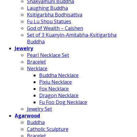
Shakyamuni Buddha
Laughing Buddha
Ksitigarbha Bodhisattva
Fu Lu Shou Statues
God of Wealth – Caishen
Set of 3 Kuanyin-Amitabha-Ksitigarbha
Buddha
Jewelry
Pearl Necklace Set
Bracelet
Necklace
Buddha Necklace
Pixiu Necklace
Fox Necklace
Dragon Necklace
Fu Foo Dog Necklace
Jewelry Set
Agarwood
Buddha
Catholic Sculpture
Bracelet