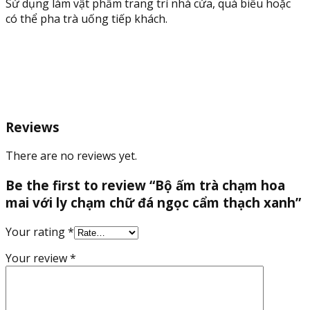
Sử dụng làm vật phẩm trang trí nhà cửa, quà biếu hoặc
xanh
có thể pha trà uống tiếp khách.
quantity
Reviews
There are no reviews yet.
Be the first to review “Bộ ấm trà chạm hoa
mai với ly chạm chữ đá ngọc cẩm thạch xanh”
Your rating
*
Your review
*