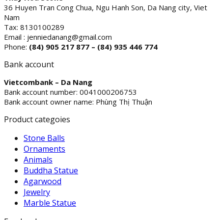
$200.00.
$190.00.
36 Huyen Tran Cong Chua, Ngu Hanh Son, Da Nang city, Viet
Nam
Tax: 8130100289
Email : jenniedanang@gmail.com
Phone:
(84)
905 217 877 – (84) 935 446 774
Bank account
Vietcombank – Da Nang
Bank account number: 0041000206753
Bank account owner name: Phùng Thị Thuận
Product categoies
Stone Balls
Ornaments
Animals
Buddha Statue
Agarwood
Jewelry
Marble Statue