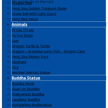
No products in the cart.
Dragon Seal
Feng Shui Golden Treasure Basin
Stone Ball With Light Stand
Feng Shui Decor
Animals
Pi Yao /Pi Xiu
Fu Foo Dogs
Lion
Dragon Turtle & Turtle
Dragon – Arowana Lucky Fish – Dragon Carp
Feng Shui Money Frog
Elephant
Dog
Another Animals Statue
Buddha Statue
Buddha Monk
Guan Yin Buddha
Shakyamuni Buddha
Laughing Buddha
Ksitigarbha Bodhisattva