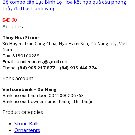
Bộ combo cặp Lục Bình Lọ Hoa kết hợp quả cầu phong
thủy đá thạch anh vàng
$
49.00
About us
Thuy Hoa Stone
36 Huyen Tran Cong Chua, Ngu Hanh Son, Da Nang city, Viet
Nam
Tax: 8130100289
Email : jenniedanang@gmail.com
Phone:
(84)
905 217 877 – (84) 935 446 774
Bank account
Vietcombank – Da Nang
Bank account number: 0041000206753
Bank account owner name: Phùng Thị Thuận
Product categoies
Stone Balls
Ornaments