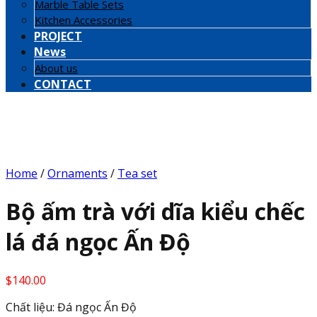
Marble Table Sets
Kitchen Accessories
PROJECT
News
About us
CONTACT
Home
/
Ornaments
/
Tea set
Bộ ấm trà với dĩa kiểu chếc
lá đá ngọc Ấn Độ
$
140.00
Chất liệu: Đá ngọc Ấn Độ