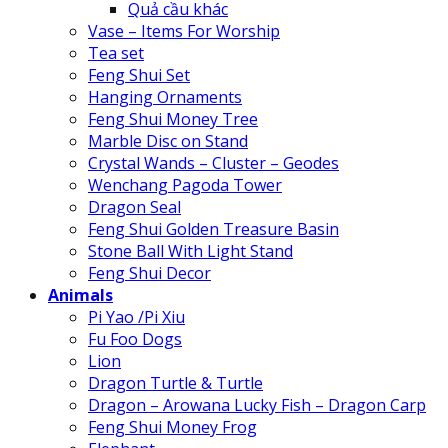
Quả cầu khác
Vase – Items For Worship
Tea set
Feng Shui Set
Hanging Ornaments
Feng Shui Money Tree
Marble Disc on Stand
Crystal Wands – Cluster – Geodes
Wenchang Pagoda Tower
Dragon Seal
Feng Shui Golden Treasure Basin
Stone Ball With Light Stand
Feng Shui Decor
Animals
Pi Yao /Pi Xiu
Fu Foo Dogs
Lion
Dragon Turtle & Turtle
Dragon – Arowana Lucky Fish – Dragon Carp
Feng Shui Money Frog