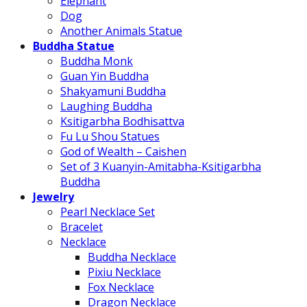
Elephant
Dog
Another Animals Statue
Buddha Statue
Buddha Monk
Guan Yin Buddha
Shakyamuni Buddha
Laughing Buddha
Ksitigarbha Bodhisattva
Fu Lu Shou Statues
God of Wealth – Caishen
Set of 3 Kuanyin-Amitabha-Ksitigarbha
Buddha
Jewelry
Pearl Necklace Set
Bracelet
Necklace
Buddha Necklace
Pixiu Necklace
Fox Necklace
Dragon Necklace