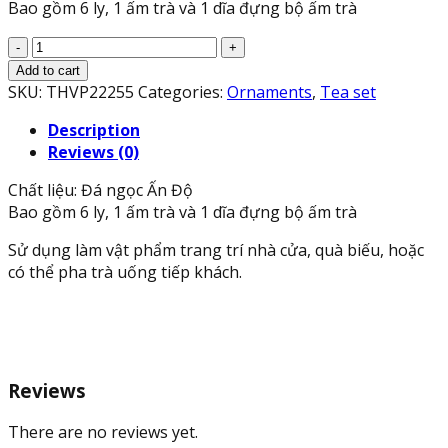
Bao gồm 6 ly, 1 ấm trà và 1 dĩa đựng bộ ấm trà
Bộ
ấm
Add to cart
trà
SKU:
THVP22255
Categories:
Ornaments
,
Tea set
với
Description
dĩa
Reviews (0)
kiểu
chếc
Chất liệu: Đá ngọc Ấn Độ
lá
Bao gồm 6 ly, 1 ấm trà và 1 dĩa đựng bộ ấm trà
đá
ngọc
Sử dụng làm vật phẩm trang trí nhà cửa, quà biếu, hoặc
Ấn
có thể pha trà uống tiếp khách.
Độ
quantity
Reviews
There are no reviews yet.