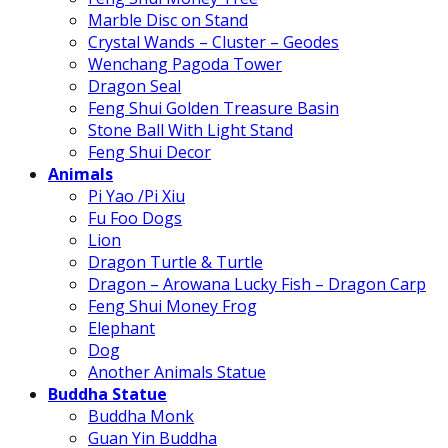
Marble Disc on Stand
Crystal Wands – Cluster – Geodes
Wenchang Pagoda Tower
Dragon Seal
Feng Shui Golden Treasure Basin
Stone Ball With Light Stand
Feng Shui Decor
Animals
Pi Yao /Pi Xiu
Fu Foo Dogs
Lion
Dragon Turtle & Turtle
Dragon – Arowana Lucky Fish – Dragon Carp
Feng Shui Money Frog
Elephant
Dog
Another Animals Statue
Buddha Statue
Buddha Monk
Guan Yin Buddha