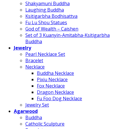
Shakyamuni Buddha
Laughing Buddha
Ksitigarbha Bodhisattva
Fu Lu Shou Statues
God of Wealth – Caishen
Set of 3 Kuanyin-Amitabha-Ksitigarbha
Buddha
Jewelry
Pearl Necklace Set
Bracelet
Necklace
Buddha Necklace
Pixiu Necklace
Fox Necklace
Dragon Necklace
Fu Foo Dog Necklace
Jewelry Set
Agarwood
Buddha
Catholic Sculpture