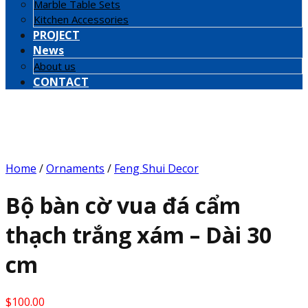
Marble Table Sets
Kitchen Accessories
PROJECT
News
About us
CONTACT
Home
/
Ornaments
/
Feng Shui Decor
Bộ bàn cờ vua đá cẩm
thạch trắng xám – Dài 30
cm
$
100.00