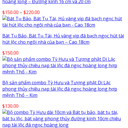
hoàng long – Đường kính 16 cm và 20 cm
Price
$
150.00
–
$
220.00
range:
$150.00
through
Bát Tụ Bảo, Bát Tụ Tài, Hủ vàng vip đá bạch ngọc hút tài
$220.00
hút lộc cho ngôi nhà của bạn – Cao 18cm
$
150.00
Bộ sản phẩm combo Tỳ Hưu và Tượng phật Di Lặc
phong thủy chiêu nạp tài lộc đá ngọc hoàng long hợp
mệnh Thổ – Kim
$
130.00