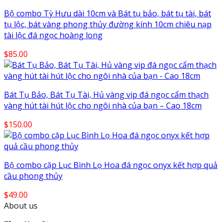
Bộ combo Tỳ Hưu dài 10cm và Bát tụ bảo, bát tụ tài, bát
tụ lộc, bát vàng phong thủy đường kính 10cm chiêu nạp
tài lộc đá ngọc hoàng long
$
85.00
Bát Tụ Bảo, Bát Tụ Tài, Hủ vàng vip đá ngọc cẩm thạch
vàng hút tài hút lộc cho ngôi nhà của bạn – Cao 18cm
$
150.00
Bộ combo cặp Lục Bình Lọ Hoa đá ngọc onyx kết hợp quả
cầu phong thủy
$
49.00
About us