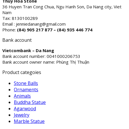
Thuy Hoa Stone
36 Huyen Tran Cong Chua, Ngu Hanh Son, Da Nang city, Viet
Nam
Tax: 8130100289
Email : jenniedanang@gmail.com
Phone:
(84)
905 217 877 – (84) 935 446 774
Bank account
Vietcombank – Da Nang
Bank account number: 0041000206753
Bank account owner name: Phùng Thị Thuận
Product categoies
Stone Balls
Ornaments
Animals
Buddha Statue
Agarwood
Jewelry
Marble Statue