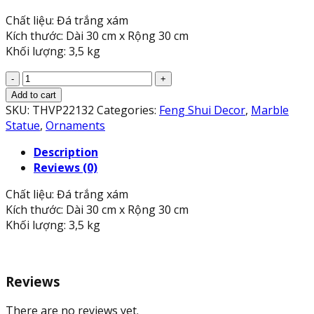
Chất liệu: Đá trắng xám
Kích thước: Dài 30 cm x Rộng 30 cm
Khối lượng: 3,5 kg
Bộ
bàn
Add to cart
cờ
SKU:
THVP22132
Categories:
Feng Shui Decor
,
Marble
vua
Statue
,
Ornaments
đá
Description
cẩm
Reviews (0)
thạch
trắng
Chất liệu: Đá trắng xám
xám
Kích thước: Dài 30 cm x Rộng 30 cm
-
Khối lượng: 3,5 kg
Dài
30
cm
quantity
Reviews
There are no reviews yet.