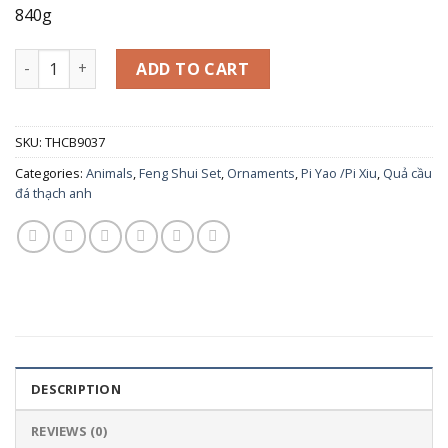
840g
Bộ combo Tỳ Hưu dài 15cm và Quả cầu phong thuỷ đá thạc
ADD TO CART
SKU:
THCB9037
Categories:
Animals
,
Feng Shui Set
,
Ornaments
,
Pi Yao /Pi Xiu
,
Quả cầu
đá thạch anh
DESCRIPTION
REVIEWS (0)