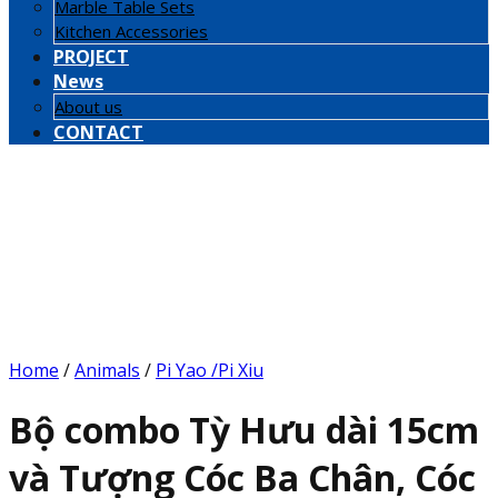
Marble Table Sets
Kitchen Accessories
PROJECT
News
About us
CONTACT
Home
/
Animals
/
Pi Yao /Pi Xiu
Bộ combo Tỳ Hưu dài 15cm
và Tượng Cóc Ba Chân, Cóc