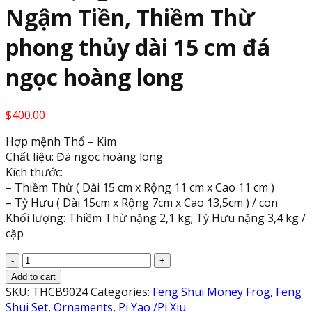
Ngậm Tiền, Thiềm Thừ
phong thủy dài 15 cm đá
ngọc hoàng long
$
400.00
Hợp mệnh Thổ – Kim
Chất liệu: Đá ngọc hoàng long
Kích thước:
– Thiềm Thừ ( Dài 15 cm x Rộng 11 cm x Cao 11 cm )
– Tỳ Hưu ( Dài 15cm x Rộng 7cm x Cao 13,5cm ) / con
Khối lượng: Thiềm Thừ nặng 2,1 kg; Tỳ Hưu nặng 3,4 kg /
cặp
Bộ
combo
Add to cart
Tỳ
SKU:
THCB9024
Categories:
Feng Shui Money Frog
,
Feng
Hưu
Shui Set
,
Ornaments
,
Pi Yao /Pi Xiu