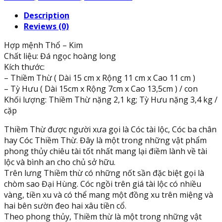
dài
Description
15cm
Reviews (0)
và
Tượng
Hợp mệnh Thổ – Kim
Cóc
Chất liệu: Đá ngọc hoàng long
Ba
Kích thước:
Chân,
– Thiềm Thừ ( Dài 15 cm x Rộng 11 cm x Cao 11 cm )
Cóc
– Tỳ Hưu ( Dài 15cm x Rộng 7cm x Cao 13,5cm ) / con
Ngậm
Khối lượng: Thiềm Thừ nặng 2,1 kg; Tỳ Hưu nặng 3,4 kg /
Tiền,
cặp
Thiềm
Thừ
Thiềm Thừ được người xưa gọi là Cóc tài lộc, Cóc ba chân
phong
hay Cóc Thiềm Thừ. Đây là một trong những vật phẩm
thủy
phong thủy chiêu tài tốt nhất mang lại điềm lành về tài
dài
lộc và bình an cho chủ sở hữu.
15
Trên lưng Thiềm thừ có những nốt sần đặc biệt gọi là
cm
chòm sao Đại Hùng. Cóc ngồi trên giá tài lộc có nhiều
đá
vàng, tiền xu và có thể mang một đồng xu trên miệng và
ngọc
hai bên sườn đeo hai xâu tiền cổ.
hoàng
Theo phong thủy, Thiềm thừ là một trong những vật