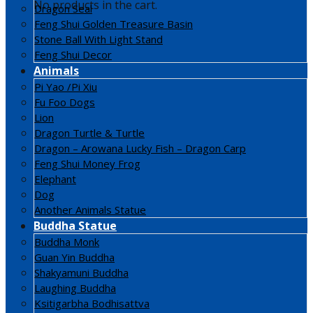
No products in the cart.
Dragon Seal
Feng Shui Golden Treasure Basin
Stone Ball With Light Stand
Feng Shui Decor
Animals
Pi Yao /Pi Xiu
Fu Foo Dogs
Lion
Dragon Turtle & Turtle
Dragon – Arowana Lucky Fish – Dragon Carp
Feng Shui Money Frog
Elephant
Dog
Another Animals Statue
Buddha Statue
Buddha Monk
Guan Yin Buddha
Shakyamuni Buddha
Laughing Buddha
Ksitigarbha Bodhisattva