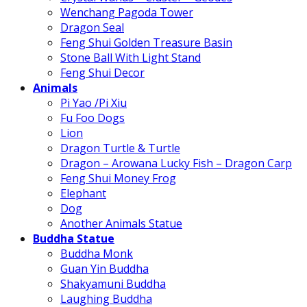
Wenchang Pagoda Tower
Dragon Seal
Feng Shui Golden Treasure Basin
Stone Ball With Light Stand
Feng Shui Decor
Animals
Pi Yao /Pi Xiu
Fu Foo Dogs
Lion
Dragon Turtle & Turtle
Dragon – Arowana Lucky Fish – Dragon Carp
Feng Shui Money Frog
Elephant
Dog
Another Animals Statue
Buddha Statue
Buddha Monk
Guan Yin Buddha
Shakyamuni Buddha
Laughing Buddha