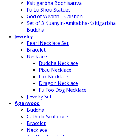
Ksitigarbha Bodhisattva
Fu Lu Shou Statues
God of Wealth – Caishen
Set of 3 Kuanyin-Amitabha-Ksitigarbha
Buddha
Jewelry
Pearl Necklace Set
Bracelet
Necklace
Buddha Necklace
Pixiu Necklace
Fox Necklace
Dragon Necklace
Fu Foo Dog Necklace
Jewelry Set
Agarwood
Buddha
Catholic Sculpture
Bracelet
Necklace