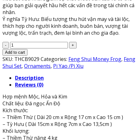
giúp bạn giải quyết hầu hết các vấn đề trong tài chính cá
nhân.
Ý nghĩa Tỳ Hưu: Biểu tượng thu hút vận may và tài lộc,
thích hợp cho người kinh doanh, buôn bán, vượng tài
vượng lộc, trấn trạch, đem lại bình an cho gia đạo.
Bộ
combo
Add to cart
Tỳ
SKU:
THCB9029
Categories:
Feng Shui Money Frog
,
Feng
Hưu
Shui Set
,
Ornaments
,
Pi Yao /Pi Xiu
dài
Description
15cm
Reviews (0)
và
Tượng
Hợp mệnh Mộc, Hỏa và Kim
Cóc
Chất liệu: Đá ngọc Ấn Độ
Ba
Kích thước:
Chân,
– Thiềm Thừ ( Dài 20 cm x Rộng 17 cm x Cao 15 cm )
Cóc
– Tỳ Hưu ( Dài 15cm x Rộng 7cm x Cao 13,5cm )
Ngậm
Khối lượng:
Tiền,
– Thiềm Thừ nặng 4 kg