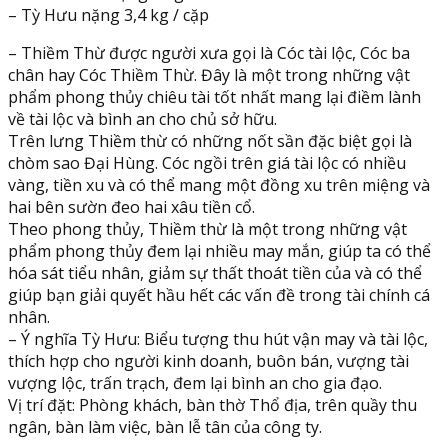
Thiềm
– Tỳ Hưu nặng 3,4 kg / cặp
Thừ
phong
– Thiềm Thừ được người xưa gọi là Cóc tài lộc, Cóc ba
thủy
chân hay Cóc Thiềm Thừ. Đây là một trong những vật
dài
phẩm phong thủy chiêu tài tốt nhất mang lại điềm lành
20cm
về tài lộc và bình an cho chủ sở hữu.
chiêu
Trên lưng Thiềm thừ có những nốt sần đặc biệt gọi là
nạp
chòm sao Đại Hùng. Cóc ngồi trên giá tài lộc có nhiều
tài
vàng, tiền xu và có thể mang một đồng xu trên miệng và
lộc
hai bên sườn đeo hai xâu tiền cổ.
đá
Theo phong thủy, Thiềm thừ là một trong những vật
ngọc
phẩm phong thủy đem lại nhiều may mắn, giúp ta có thể
Ấn
hóa sát tiểu nhân, giảm sự thất thoát tiền của và có thể
Độ
giúp bạn giải quyết hầu hết các vấn đề trong tài chính cá
trang
nhân.
trí
– Ý nghĩa Tỳ Hưu: Biểu tượng thu hút vận may và tài lộc,
bàn
thích hợp cho người kinh doanh, buôn bán, vượng tài
thờ
vượng lộc, trấn trạch, đem lại bình an cho gia đạo.
thần
Vị trí đặt: Phòng khách, bàn thờ Thổ địa, trên quầy thu
tài
ngân, bàn làm việc, bàn lễ tân của công ty.
thổ