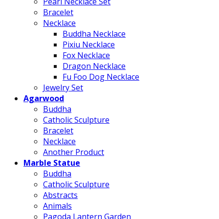
Pearl Necklace Set
Bracelet
Necklace
Buddha Necklace
Pixiu Necklace
Fox Necklace
Dragon Necklace
Fu Foo Dog Necklace
Jewelry Set
Agarwood
Buddha
Catholic Sculpture
Bracelet
Necklace
Another Product
Marble Statue
Buddha
Catholic Sculpture
Abstracts
Animals
Pagoda Lantern Garden