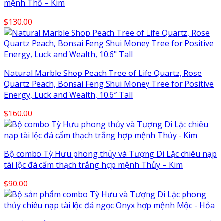
mệnh Thổ – Kim
$
130.00
Natural Marble Shop Peach Tree of Life Quartz, Rose
Quartz Peach, Bonsai Feng Shui Money Tree for Positive
Energy, Luck and Wealth, 10.6″ Tall
$
160.00
Bộ combo Tỳ Hưu phong thủy và Tượng Di Lặc chiêu nạp
tài lộc đá cẩm thạch trắng hợp mệnh Thủy – Kim
$
90.00