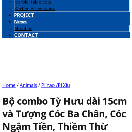
Marble Table Sets
Kitchen Accessories
PROJECT
News
About us
CONTACT
Home
/
Animals
/
Pi Yao /Pi Xiu
Bộ combo Tỳ Hưu dài 15cm
và Tượng Cóc Ba Chân, Cóc
Ngậm Tiền, Thiềm Thừ