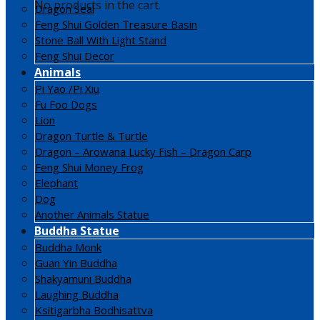
No products in the cart.
Dragon Seal
Feng Shui Golden Treasure Basin
Stone Ball With Light Stand
Feng Shui Decor
Animals
Pi Yao /Pi Xiu
Fu Foo Dogs
Lion
Dragon Turtle & Turtle
Dragon – Arowana Lucky Fish – Dragon Carp
Feng Shui Money Frog
Elephant
Dog
Another Animals Statue
Buddha Statue
Buddha Monk
Guan Yin Buddha
Shakyamuni Buddha
Laughing Buddha
Ksitigarbha Bodhisattva