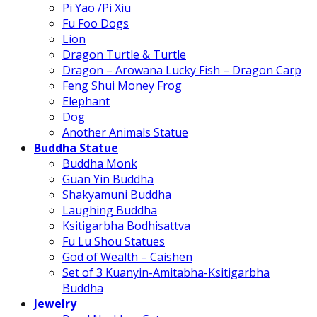
Pi Yao /Pi Xiu
Fu Foo Dogs
Lion
Dragon Turtle & Turtle
Dragon – Arowana Lucky Fish – Dragon Carp
Feng Shui Money Frog
Elephant
Dog
Another Animals Statue
Buddha Statue
Buddha Monk
Guan Yin Buddha
Shakyamuni Buddha
Laughing Buddha
Ksitigarbha Bodhisattva
Fu Lu Shou Statues
God of Wealth – Caishen
Set of 3 Kuanyin-Amitabha-Ksitigarbha
Buddha
Jewelry