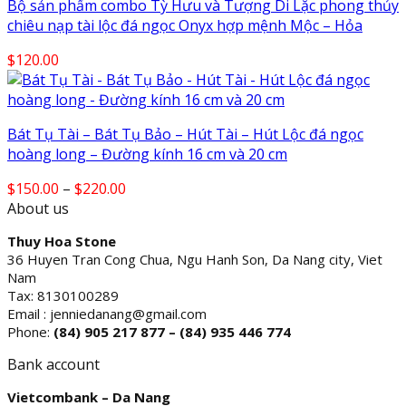
Bộ sản phẩm combo Tỳ Hưu và Tượng Di Lặc phong thủy
chiêu nạp tài lộc đá ngọc Onyx hợp mệnh Mộc – Hỏa
$
120.00
Bát Tụ Tài – Bát Tụ Bảo – Hút Tài – Hút Lộc đá ngọc
hoàng long – Đường kính 16 cm và 20 cm
Price
$
150.00
–
$
220.00
range:
About us
$150.00
Thuy Hoa Stone
through
36 Huyen Tran Cong Chua, Ngu Hanh Son, Da Nang city, Viet
$220.00
Nam
Tax: 8130100289
Email : jenniedanang@gmail.com
Phone:
(84)
905 217 877 – (84) 935 446 774
Bank account
Vietcombank – Da Nang