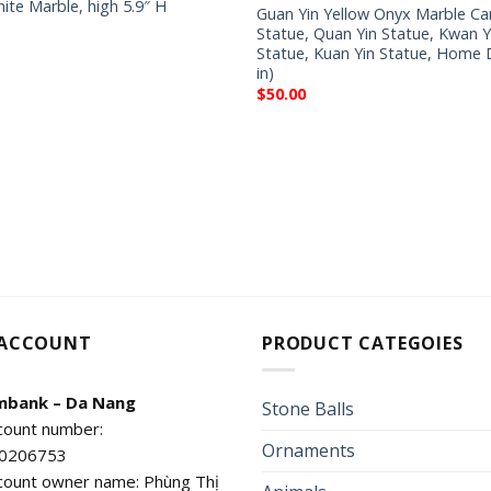
ite Marble, high 5.9″ H
Guan Yin Yellow Onyx Marble Ca
Statue, Quan Yin Statue, Kwan Y
Statue, Kuan Yin Statue, Home 
in)
$
50.00
 ACCOUNT
PRODUCT CATEGOIES
mbank – Da Nang
Stone Balls
count number:
Ornaments
0206753
count owner name: Phùng Thị