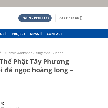
LOGIN / REGISTER
CART /
$
0.00
TUE
PROJECT
NEWS
CONTACT
f 3 Kuanyin-Amitabha-Ksitigarbha Buddha
Thế Phật Tây Phương
 đá ngọc hoàng long –
ong