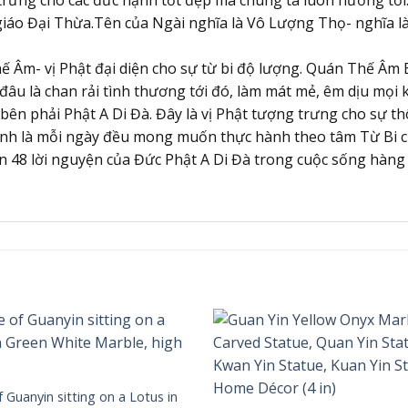
giáo Đại Thừa.Tên của Ngài nghĩa là Vô Lượng Thọ- nghĩa 
 Âm- vị Phật đại diện cho sự từ bi độ lượng. Quán Thế Âm Bồ
đâu là chan rải tình thương tới đó, làm mát mẻ, êm dịu mọi
bên phải Phật A Di Đà. Đây là vị Phật tượng trưng cho sự th
h là mỗi ngày đều mong muốn thực hành theo tâm Từ Bi củ
iễn 48 lời nguyện của Đức Phật A Di Đà trong cuộc sống hàng
 Guanyin sitting on a Lotus in