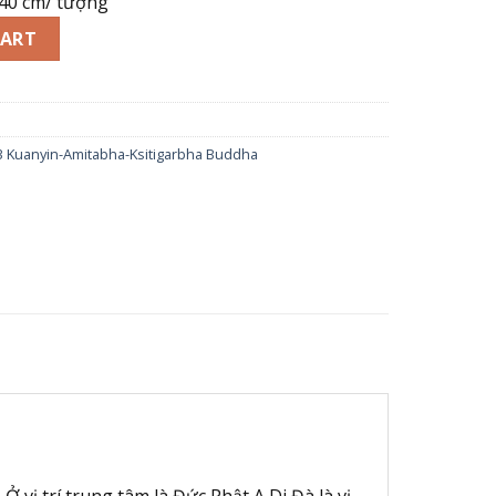
 40 cm/ tượng
Phương Tam Thánh ngồi đá ngọc hoàng long - Cao 40 cm qu
CART
 3 Kuanyin-Amitabha-Ksitigarbha Buddha
vị trí trung tâm là Đức Phật A Di Đà là vị