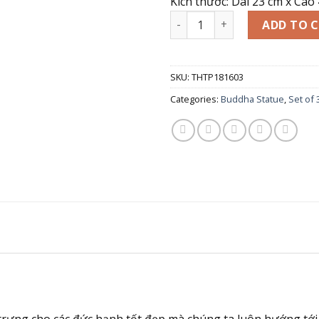
Kích thước: Dài 23 cm x Cao
Bộ Tượng Tam Thế Phật Tây 
ADD TO 
SKU:
THTP181603
Categories:
Buddha Statue
,
Set of
ng cho các đức hạnh tốt đẹp mà chúng ta luôn hướng tới. Ở 