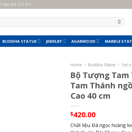
(84) 905 217 877
BUDDHA STATUE
JEWELRY
AGARWOOD
MARBLE STA
Home
/
Buddha Statue
/
Set o
Bộ Tượng Tam 
Tam Thánh ngồi
Cao 40 cm
420.00
$
Chất liệu: Đá ngọc hoàng l