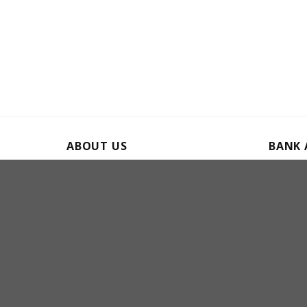
ABOUT US
BANK
Thuy Hoa Stone
Vietco
36 Huyen Tran Cong Chua, Ngu Hanh
Bank ac
Son, Da Nang city, Viet Nam
004100
Tax: 8130100289
Bank ac
Email : jenniedanang@gmail.com
Thuận
Phone:
(84)
905 217 877 – (84) 935
446 774