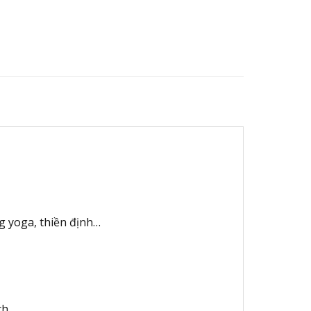
g yoga, thiền định…
h.