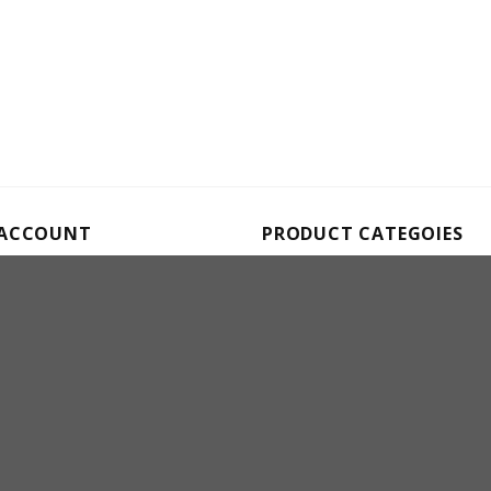
 ACCOUNT
PRODUCT CATEGOIES
mbank – Da Nang
Stone Balls
count number:
Ornaments
0206753
count owner name: Phùng Thị
Animals
Buddha Statue
Agarwood