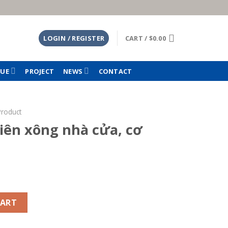
LOGIN / REGISTER
CART /
$
0.00
TUE
PROJECT
NEWS
CONTACT
Product
iên xông nhà cửa, cơ
ửa, cơ quan - Loại 1 quantity
CART