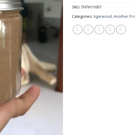
SKU:
THTH11007
Categories:
Agarwood
,
Another Pr