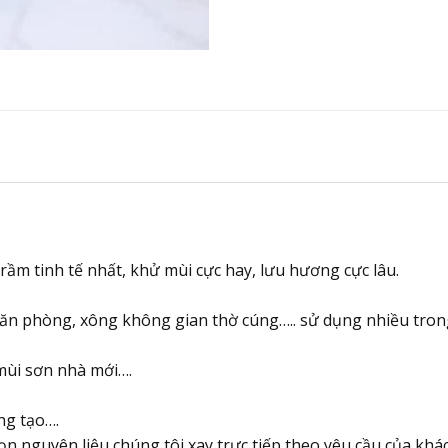
ầm tinh tế nhất, khử mùi cực hay, lưu hương cực lâu.
ăn phòng, xông không gian thờ cúng….. sử dụng nhiều tron
mùi sơn nhà mới….
ng tạo….
n nguyên liệu chúng tôi xay trực tiếp theo yêu cầu của khác