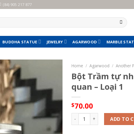
(84) 905 217 877
BUDDHA STATUE
JEWELRY
AGARWOOD
MARBLE STA
Home
/
Agarwood
/
Another 
Bột Trầm tự nh
quan – Loại 1
70.00
$
Bột Trầm tự nhiên xông nhà c
ADD TO 