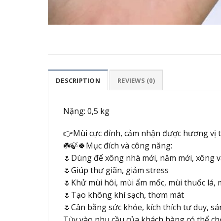
DESCRIPTION
REVIEWS (0)
Nặng: 0,5 kg
👉Mùi cực đỉnh, cảm nhận được hương vị tr
☘️🍃🍀Mục đích và công năng:
🌷Dùng để xông nhà mới, năm mới, xông v
🌷Giúp thư giãn, giảm stress
🌷Khử mùi hôi, mùi ẩm mốc, mùi thuốc lá, 
🌷Tạo không khí sạch, thơm mát
🌷Cân bằng sức khỏe, kích thích tư duy, sá
Tùy vào nhu cầu của khách hàng có thể chọ