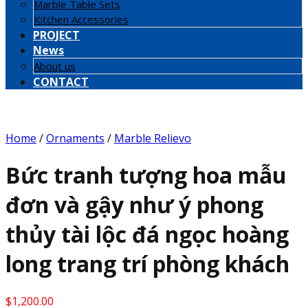
Marble Table Sets
Kitchen Accessories
PROJECT
News
About us
CONTACT
Home
/
Ornaments
/
Marble Relievo
Bức tranh tượng hoa mẫu
đơn và gậy như ý phong
thủy tài lộc đá ngọc hoàng
long trang trí phòng khách
$
1,200.00