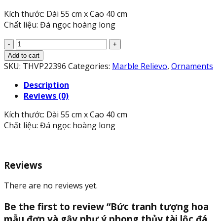
Kích thước: Dài 55 cm x Cao 40 cm
Chất liệu: Đá ngọc hoàng long
Bức
tranh
Add to cart
tượng
SKU:
THVP22396
Categories:
Marble Relievo
,
Ornaments
hoa
Description
mẫu
Reviews (0)
đơn
và
Kích thước: Dài 55 cm x Cao 40 cm
gậy
Chất liệu: Đá ngọc hoàng long
như
ý
phong
thủy
Reviews
tài
lộc
There are no reviews yet.
đá
ngọc
Be the first to review “Bức tranh tượng hoa
hoàng
mẫu đơn và gậy như ý phong thủy tài lộc đá