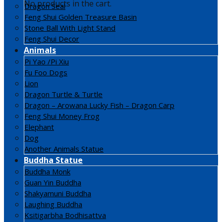
No products in the cart.
Dragon Seal
Feng Shui Golden Treasure Basin
Stone Ball With Light Stand
Feng Shui Decor
Animals
Pi Yao /Pi Xiu
Fu Foo Dogs
Lion
Dragon Turtle & Turtle
Dragon – Arowana Lucky Fish – Dragon Carp
Feng Shui Money Frog
Elephant
Dog
Another Animals Statue
Buddha Statue
Buddha Monk
Guan Yin Buddha
Shakyamuni Buddha
Laughing Buddha
Ksitigarbha Bodhisattva