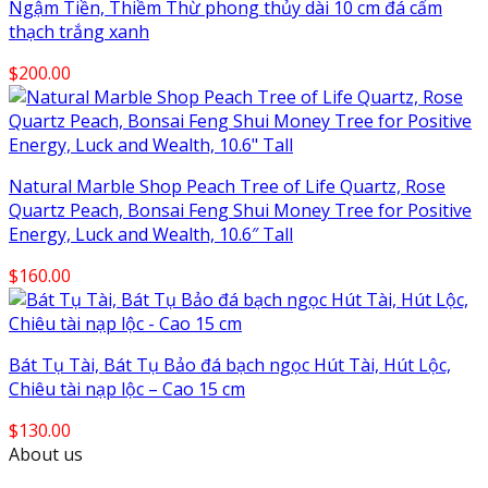
Ngậm Tiền, Thiềm Thừ phong thủy dài 10 cm đá cẩm
thạch trắng xanh
$
200.00
Natural Marble Shop Peach Tree of Life Quartz, Rose
Quartz Peach, Bonsai Feng Shui Money Tree for Positive
Energy, Luck and Wealth, 10.6″ Tall
$
160.00
Bát Tụ Tài, Bát Tụ Bảo đá bạch ngọc Hút Tài, Hút Lộc,
Chiêu tài nạp lộc – Cao 15 cm
$
130.00
About us