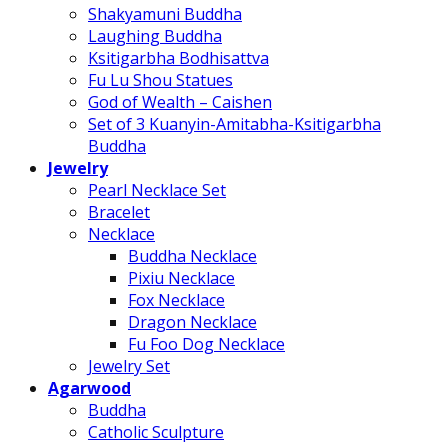
Shakyamuni Buddha
Laughing Buddha
Ksitigarbha Bodhisattva
Fu Lu Shou Statues
God of Wealth – Caishen
Set of 3 Kuanyin-Amitabha-Ksitigarbha
Buddha
Jewelry
Pearl Necklace Set
Bracelet
Necklace
Buddha Necklace
Pixiu Necklace
Fox Necklace
Dragon Necklace
Fu Foo Dog Necklace
Jewelry Set
Agarwood
Buddha
Catholic Sculpture