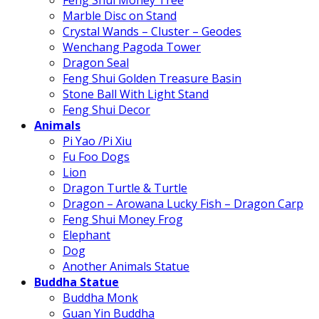
Feng Shui Money Tree
Marble Disc on Stand
Crystal Wands – Cluster – Geodes
Wenchang Pagoda Tower
Dragon Seal
Feng Shui Golden Treasure Basin
Stone Ball With Light Stand
Feng Shui Decor
Animals
Pi Yao /Pi Xiu
Fu Foo Dogs
Lion
Dragon Turtle & Turtle
Dragon – Arowana Lucky Fish – Dragon Carp
Feng Shui Money Frog
Elephant
Dog
Another Animals Statue
Buddha Statue
Buddha Monk
Guan Yin Buddha