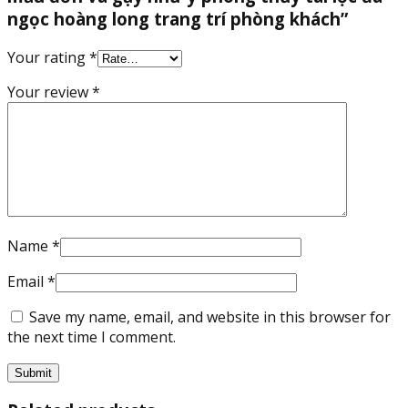
long
ngọc hoàng long trang trí phòng khách”
trang
trí
Your rating
*
phòng
Your review
*
khách
quantity
Name
*
Email
*
Save my name, email, and website in this browser for
the next time I comment.