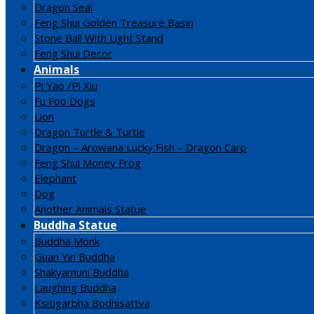
Dragon Seal
Feng Shui Golden Treasure Basin
Stone Ball With Light Stand
Feng Shui Decor
Animals
Pi Yao /Pi Xiu
Fu Foo Dogs
Lion
Dragon Turtle & Turtle
Dragon – Arowana Lucky Fish – Dragon Carp
Feng Shui Money Frog
Elephant
Dog
Another Animals Statue
Buddha Statue
Buddha Monk
Guan Yin Buddha
Shakyamuni Buddha
Laughing Buddha
Ksitigarbha Bodhisattva