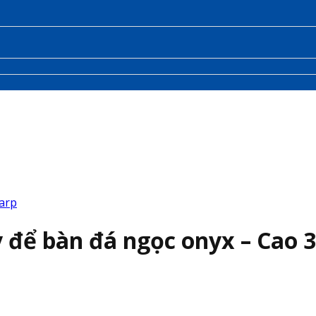
arp
để bàn đá ngọc onyx – Cao 