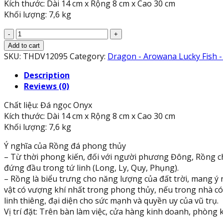
Kích thước: Dài 14 cm x Rộng 8 cm x Cao 30 cm
Khối lượng: 7,6 kg
Cặp
Tượng
Add to cart
Rồng
SKU:
THDV12095
Category:
Dragon - Arowana Lucky Fish 
phong
Description
thủy
Reviews (0)
để
bàn
Chất liệu: Đá ngọc Onyx
đá
Kích thước: Dài 14 cm x Rộng 8 cm x Cao 30 cm
ngọc
Khối lượng: 7,6 kg
onyx
-
Ý nghĩa của Rồng đá phong thủy
Cao
– Từ thời phong kiến, đối với người phương Đông, Rồng chí
30
đứng đầu trong tứ linh (Long, Ly, Quy, Phụng).
cm
– Rồng là biểu trưng cho năng lượng của đất trời, mang ý 
quantity
vật có vượng khí nhất trong phong thủy, nếu trong nhà có
linh thiêng, đại diện cho sức mạnh và quyền uy của vũ trụ.
Vị trí đặt: Trên bàn làm việc, cửa hàng kinh doanh, phòng k