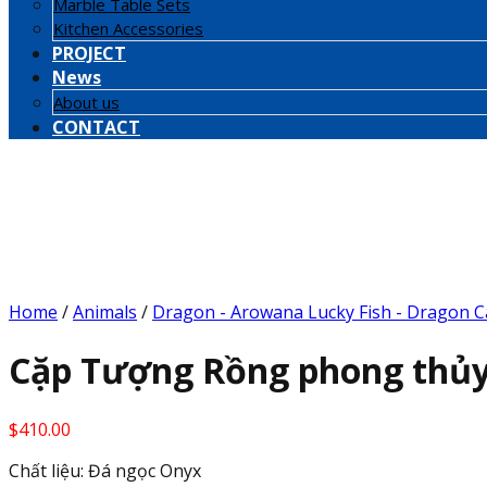
Marble Table Sets
Kitchen Accessories
PROJECT
News
About us
CONTACT
Home
/
Animals
/
Dragon - Arowana Lucky Fish - Dragon C
Cặp Tượng Rồng phong thủy 
$
410.00
Chất liệu: Đá ngọc Onyx