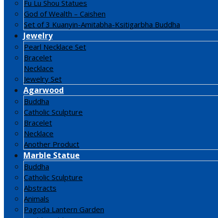
Fu Lu Shou Statues
God of Wealth – Caishen
Set of 3 Kuanyin-Amitabha-Ksitigarbha Buddha
Jewelry
Pearl Necklace Set
Bracelet
Necklace
Jewelry Set
Agarwood
Buddha
Catholic Sculpture
Bracelet
Necklace
Another Product
Marble Statue
Buddha
Catholic Sculpture
Abstracts
Animals
Pagoda Lantern Garden