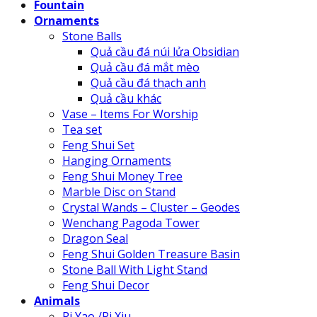
Fountain
Ornaments
Stone Balls
Quả cầu đá núi lửa Obsidian
Quả cầu đá mắt mèo
Quả cầu đá thạch anh
Quả cầu khác
Vase – Items For Worship
Tea set
Feng Shui Set
Hanging Ornaments
Feng Shui Money Tree
Marble Disc on Stand
Crystal Wands – Cluster – Geodes
Wenchang Pagoda Tower
Dragon Seal
Feng Shui Golden Treasure Basin
Stone Ball With Light Stand
Feng Shui Decor
Animals
Pi Yao /Pi Xiu