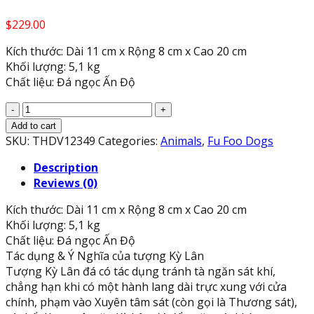
$
229.00
Kích thước: Dài 11 cm x Rộng 8 cm x Cao 20 cm
Khối lượng: 5,1 kg
Chất liệu: Đá ngọc Ấn Độ
Cặp
tượng
Add to cart
Kỳ
SKU:
THDV12349
Categories:
Animals
,
Fu Foo Dogs
Lân
Description
phong
Reviews (0)
thủy
đá
Kích thước: Dài 11 cm x Rộng 8 cm x Cao 20 cm
ngọc
Khối lượng: 5,1 kg
Seperentine
Chất liệu: Đá ngọc Ấn Độ
-
Tác dụng & Ý Nghĩa của tượng Kỳ Lân
Cao
Tượng Kỳ Lân đá có tác dụng tránh tà ngăn sát khí,
20
chẳng hạn khi có một hành lang dài trực xung với cửa
cm
chính, phạm vào Xuyên tâm sát (còn gọi là Thương sát),
quantity