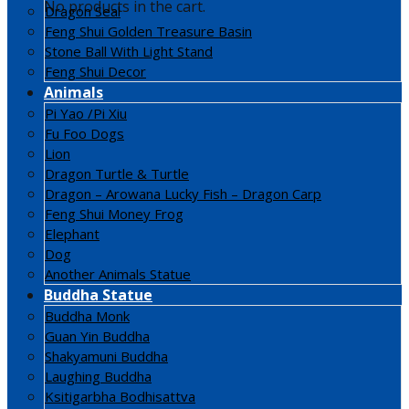
No products in the cart.
Dragon Seal
Feng Shui Golden Treasure Basin
Stone Ball With Light Stand
Feng Shui Decor
Animals
Pi Yao /Pi Xiu
Fu Foo Dogs
Lion
Dragon Turtle & Turtle
Dragon – Arowana Lucky Fish – Dragon Carp
Feng Shui Money Frog
Elephant
Dog
Another Animals Statue
Buddha Statue
Buddha Monk
Guan Yin Buddha
Shakyamuni Buddha
Laughing Buddha
Ksitigarbha Bodhisattva