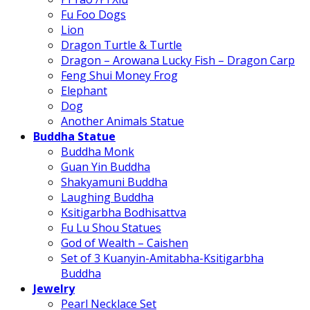
Fu Foo Dogs
Lion
Dragon Turtle & Turtle
Dragon – Arowana Lucky Fish – Dragon Carp
Feng Shui Money Frog
Elephant
Dog
Another Animals Statue
Buddha Statue
Buddha Monk
Guan Yin Buddha
Shakyamuni Buddha
Laughing Buddha
Ksitigarbha Bodhisattva
Fu Lu Shou Statues
God of Wealth – Caishen
Set of 3 Kuanyin-Amitabha-Ksitigarbha
Buddha
Jewelry
Pearl Necklace Set