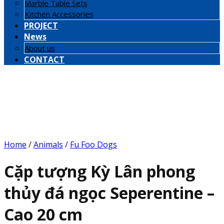
Marble Table Sets
Kitchen Accessories
PROJECT
News
About us
CONTACT
Home
/
Animals
/
Fu Foo Dogs
Cặp tượng Kỳ Lân phong
thủy đá ngọc Seperentine –
Cao 20 cm