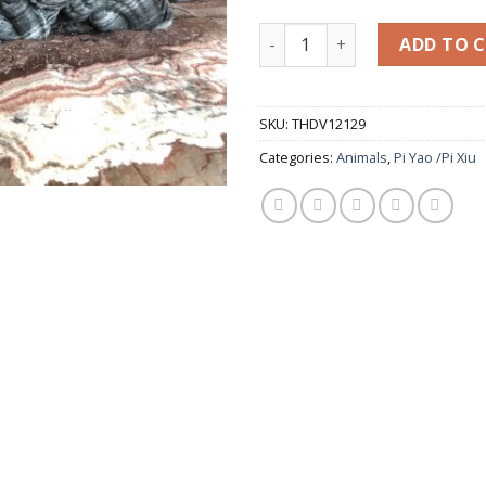
Cặp Tỳ Hưu phong thủy đá cẩ
ADD TO 
SKU:
THDV12129
Categories:
Animals
,
Pi Yao /Pi Xiu