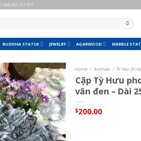
(84) 905 217 877
BUDDHA STATUE
JEWELRY
AGARWOOD
MARBLE STA
Home
/
Animals
/
Pi Yao /Pi Xi
Cặp Tỳ Hưu ph
vân đen – Dài 
200.00
$