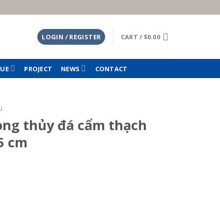
LOGIN / REGISTER
CART /
$
0.00
TUE
PROJECT
NEWS
CONTACT
u
ong thủy đá cẩm thạch
25 cm