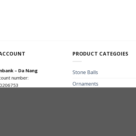
 ACCOUNT
PRODUCT CATEGOIES
mbank – Da Nang
Stone Balls
count number:
Ornaments
0206753
count owner name: Phùng Thị
Animals
Buddha Statue
Agarwood
Jewelry