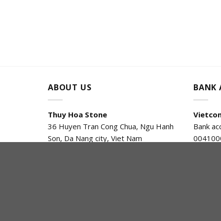
ABOUT US
BANK
Thuy Hoa Stone
Vietco
36 Huyen Tran Cong Chua, Ngu Hanh
Bank ac
Son, Da Nang city, Viet Nam
004100
Tax: 8130100289
Bank ac
Email : jenniedanang@gmail.com
Thuận
Phone:
(84)
905 217 877 – (84) 935
446 774