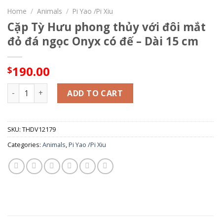
Home
/
Animals
/
Pi Yao /Pi Xiu
Cặp Tỳ Hưu phong thủy với đôi mắt
đỏ đá ngọc Onyx có đế – Dài 15 cm
190.00
$
Cặp Tỳ Hưu phong thủy với đôi mắt đỏ đá ngọc Onyx có đế -
ADD TO CART
SKU:
THDV12179
Categories:
Animals
,
Pi Yao /Pi Xiu