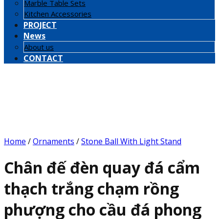
Marble Table Sets
Kitchen Accessories
PROJECT
News
About us
CONTACT
Home
/
Ornaments
/
Stone Ball With Light Stand
Chân đế đèn quay đá cẩm
thạch trắng chạm rồng
phượng cho cầu đá phong