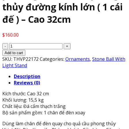
thủy đường kính lớn ( 1 cái
đế ) – Cao 32cm
$
160.00
Chân
đế
Add to cart
đèn
SKU:
THVP22172
Categories:
Ornaments
,
Stone Ball With
quay
Light Stand
đá
Description
cẩm
Reviews (0)
thạch
trắng
Kích thước: Cao 32 cm
chạm
Khối lương: 15,5 kg
rồng
Chất liệu: Đá cẩm thạch trắng
phượng
Bộ sản phẩm gồm: 1 chân đế đèn xoay
cho
cầu
Dùng làm chân đế đèn quay cho quả cầu phong thủy
đá