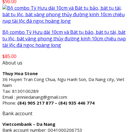
$
90.00
Bộ combo Tỳ Hưu dài 10cm và Bát tụ bảo, bát tụ tài, bát
tụ lộc, bát vàng phong thủy đường kính 10cm chiêu nạp
tài lộc đá ngọc hoàng long
$
85.00
About us
Thuy Hoa Stone
36 Huyen Tran Cong Chua, Ngu Hanh Son, Da Nang city, Viet
Nam
Tax: 8130100289
Email : jenniedanang@gmail.com
Phone:
(84)
905 217 877 – (84) 935 446 774
Bank account
Vietcombank – Da Nang
Bank account number: 0041000206753