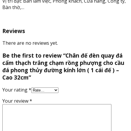
Vị trí đặt: Bàn làm việc, Phòng khách, Cửa hàng, Công ty,
phong
Bàn thờ,…
thủy
đường
kính
Reviews
lớn
(
There are no reviews yet.
1
cái
Be the first to review “Chân đế đèn quay đá
đế
cẩm thạch trắng chạm rồng phượng cho cầu
)
-
đá phong thủy đường kính lớn ( 1 cái đế ) –
Cao
Cao 32cm”
32cm
quantity
Your rating
*
Your review
*