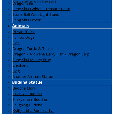
No products in the cart.
Dragon Seal
Feng Shui Golden Treasure Basin
Stone Ball With Light Stand
Feng Shui Decor
Animals
Pi Yao /Pi Xiu
Fu Foo Dogs
Lion
Dragon Turtle & Turtle
Dragon – Arowana Lucky Fish – Dragon Carp
Feng Shui Money Frog
Elephant
Dog
Another Animals Statue
Buddha Statue
Buddha Monk
Guan Yin Buddha
Shakyamuni Buddha
Laughing Buddha
Ksitigarbha Bodhisattva