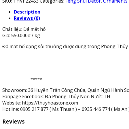
SKU:
THVP22453
Categories:
Feng Shui Decor
,
Ornaments
phong
Description
thủy
Reviews (0)
dạng
sỏi
Chất liệu: Đá mắt hổ
-
Giá: 550.000đ / kg
1
kg
Đá mắt hổ dạng sỏi thường được dùng trong Phong Thủy ở h
quantity
——————–*****——————-
Showroom: 36 Huyền Trân Công Chúa, Quận Ngũ Hành Sơ
Fanpage Facebook: Đá Phong Thủy Non Nước TH
Website: https://thuyhoastone.com
Hotline: 0905 217 877 ( Ms Thuan ) – 0935 446 774 ( Ms An ) 
Reviews