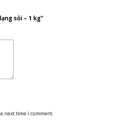
ạng sỏi – 1 kg”
he next time I comment.