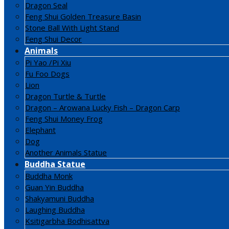
Dragon Seal
Feng Shui Golden Treasure Basin
Stone Ball With Light Stand
Feng Shui Decor
Animals
Pi Yao /Pi Xiu
Fu Foo Dogs
Lion
Dragon Turtle & Turtle
Dragon – Arowana Lucky Fish – Dragon Carp
Feng Shui Money Frog
Elephant
Dog
Another Animals Statue
Buddha Statue
Buddha Monk
Guan Yin Buddha
Shakyamuni Buddha
Laughing Buddha
Ksitigarbha Bodhisattva