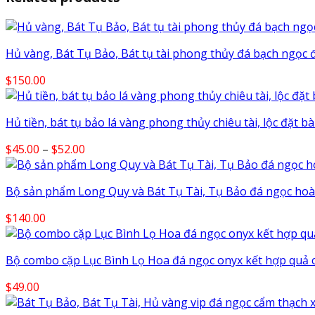
Hủ vàng, Bát Tụ Bảo, Bát tụ tài phong thủy đá bạch ngọc 
$
150.00
Hủ tiền, bát tụ bảo lá vàng phong thủy chiêu tài, lộc đặt b
Price
$
45.00
–
$
52.00
range:
$45.00
Bộ sản phẩm Long Quy và Bát Tụ Tài, Tụ Bảo đá ngọc hoà
through
$52.00
$
140.00
Bộ combo cặp Lục Bình Lọ Hoa đá ngọc onyx kết hợp quả 
$
49.00