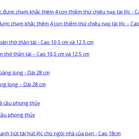
được chạm khắc thêm 4 con thiềm thừ chiêu nạp tài lộc – Ca
àn thờ thần tài – Cao 10,5 cm và 12,5 cm
ng long – Dài 28 cm
cầu phong thủy