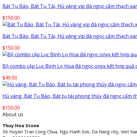
Bát Tụ Bảo, Bát Tụ Tài, Hủ vàng vip đá ngọc cẩm thạch xan
$
150.00
Bát Tụ Bảo, Bát Tụ Tài, Hủ vàng vip đá ngọc cẩm thạch xan
$
150.00
Bộ combo cặp Lục Bình Lọ Hoa đá ngọc onyx kết hợp quả 
$
49.00
Hủ vàng, Bát Tụ Bảo, Bát tụ tài phong thủy đá ngọc cẩm t
$
150.00
About us
Thuy Hoa Stone
36 Huyen Tran Cong Chua, Ngu Hanh Son, Da Nang city, Viet N