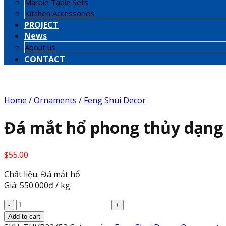
Marble Table Sets
Kitchen Accessories
PROJECT
News
About us
CONTACT
Home
/
Ornaments
/
Feng Shui Decor
Đá mắt hổ phong thủy dạng s
$
55.00
Chất liệu: Đá mắt hổ
Giá: 550.000đ / kg
Đá
mắt
Add to cart
hổ