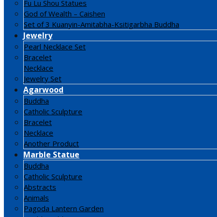
Fu Lu Shou Statues
God of Wealth – Caishen
Set of 3 Kuanyin-Amitabha-Ksitigarbha Buddha
Jewelry
Pearl Necklace Set
Bracelet
Necklace
Jewelry Set
Agarwood
Buddha
Catholic Sculpture
Bracelet
Necklace
Another Product
Marble Statue
Buddha
Catholic Sculpture
Abstracts
Animals
Pagoda Lantern Garden