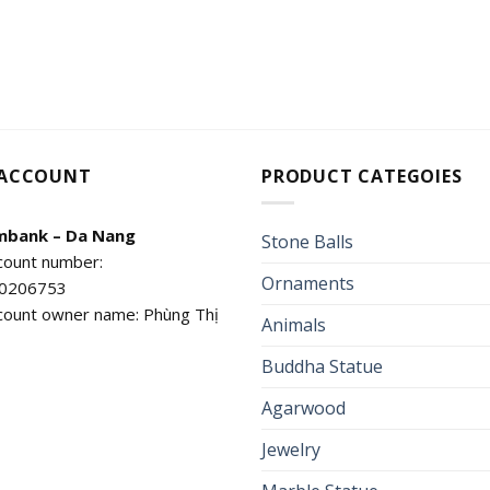
 ACCOUNT
PRODUCT CATEGOIES
mbank – Da Nang
Stone Balls
count number:
Ornaments
0206753
count owner name: Phùng Thị
Animals
Buddha Statue
Agarwood
Jewelry