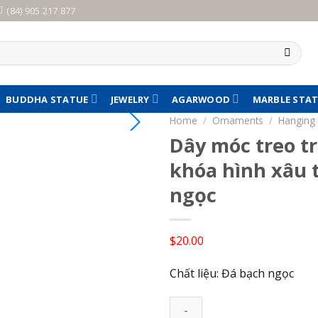
(84) 905 217 877
BUDDHA STATUE
JEWELRY
AGARWOOD
MARBLE STA
Home
/
Ornaments
/
Hanging
Dây móc treo tr
khóa hình xâu 
ngọc
$
20.00
Chất liệu: Đá bạch ngọc