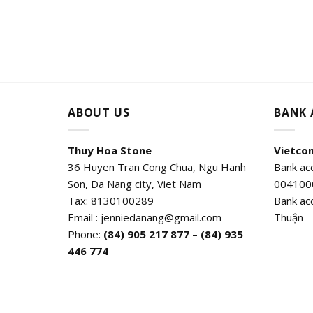
ABOUT US
BANK
Thuy Hoa Stone
Vietco
36 Huyen Tran Cong Chua, Ngu Hanh
Bank ac
Son, Da Nang city, Viet Nam
004100
Tax: 8130100289
Bank ac
Email : jenniedanang@gmail.com
Thuận
Phone:
(84)
905 217 877 – (84) 935
446 774