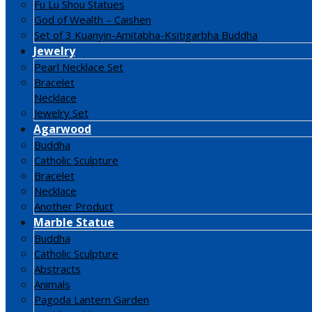
Fu Lu Shou Statues
God of Wealth – Caishen
Set of 3 Kuanyin-Amitabha-Ksitigarbha Buddha
Jewelry
Pearl Necklace Set
Bracelet
Necklace
Jewelry Set
Agarwood
Buddha
Catholic Sculpture
Bracelet
Necklace
Another Product
Marble Statue
Buddha
Catholic Sculpture
Abstracts
Animals
Pagoda Lantern Garden