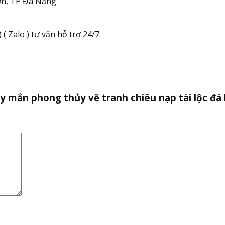
n, TP Đà Nẵng
( Zalo ) tư vấn hỗ trợ 24/7.
ay mắn phong thủy vẽ tranh chiêu nạp tài lộc đ