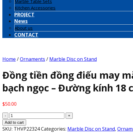
Marble Table Sets
Kitchen Accessories
PROJECT
News
About us
CONTACT
Home
/
Ornaments
/
Marble Disc on Stand
Đồng tiền đồng điếu may mắn
bạch ngọc – Đường kính 18 
$
50.00
Đồng
tiền
Add to cart
đồng
SKU:
THVP22324
Categories:
Marble Disc on Stand
,
Ornam