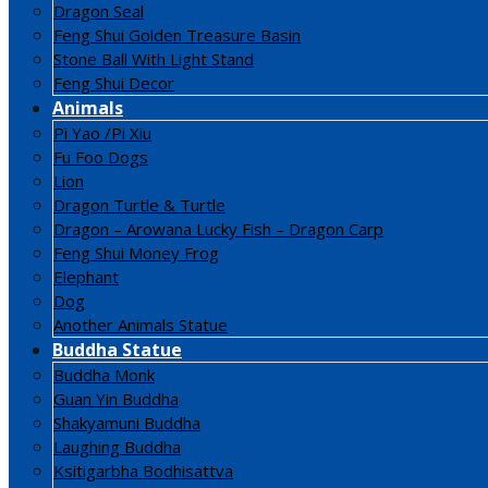
Dragon Seal
Feng Shui Golden Treasure Basin
Stone Ball With Light Stand
Feng Shui Decor
Animals
Pi Yao /Pi Xiu
Fu Foo Dogs
Lion
Dragon Turtle & Turtle
Dragon – Arowana Lucky Fish – Dragon Carp
Feng Shui Money Frog
Elephant
Dog
Another Animals Statue
Buddha Statue
Buddha Monk
Guan Yin Buddha
Shakyamuni Buddha
Laughing Buddha
Ksitigarbha Bodhisattva