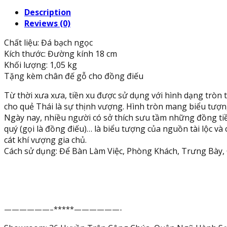
điếu
Description
may
Reviews (0)
mắn
phong
Chất liệu: Đá bạch ngọc
thủy
Kích thước: Đường kính 18 cm
vẽ
Khối lượng: 1,05 kg
tranh
Tặng kèm chân đế gỗ cho đồng điếu
chiêu
nạp
Từ thời xưa xưa, tiền xu được sử dụng với hình dạng tròn 
tài
cho quẻ Thái là sự thịnh vượng. Hình tròn mang biểu tượn
lộc
Ngày nay, nhiều người có sở thích sưu tầm những đồng tiền
đá
quý (gọi là đồng điếu)… là biểu tượng của nguồn tài lộc và
bạch
cát khí vượng gia chủ.
ngọc
Cách sử dụng: Để Bàn Làm Việc, Phòng Khách, Trưng Bày,
-
Đường
kính
18
cm
——————–*****——————-
quantity