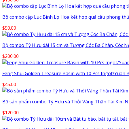
Bộ combo cặp Lục Bình Lọ Hoa kết hợp quả cầu phong thủ
$
50.00
Bộ combo Tỳ Hưu dài 15 cm và Tượng Cóc Ba Chân, Cóc N
$
200.00
Feng Shui Golden Treasure Basin with 10 Pcs Ingot/Yuan Ba
$
45.00
Bộ sản phẩm combo Tỳ Hưu và Thỏi Vàng Thần Tài Kim N
$
120.00