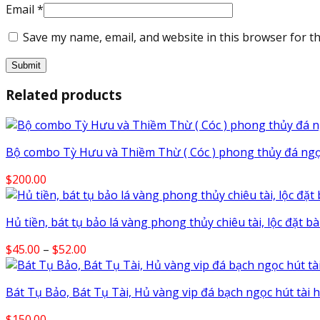
Email
*
Save my name, email, and website in this browser for t
Related products
Bộ combo Tỳ Hưu và Thiềm Thừ ( Cóc ) phong thủy đá ng
$
200.00
Hủ tiền, bát tụ bảo lá vàng phong thủy chiêu tài, lộc đặt b
Price
$
45.00
–
$
52.00
range:
$45.00
Bát Tụ Bảo, Bát Tụ Tài, Hủ vàng vip đá bạch ngọc hút tài 
through
$52.00
$
150.00