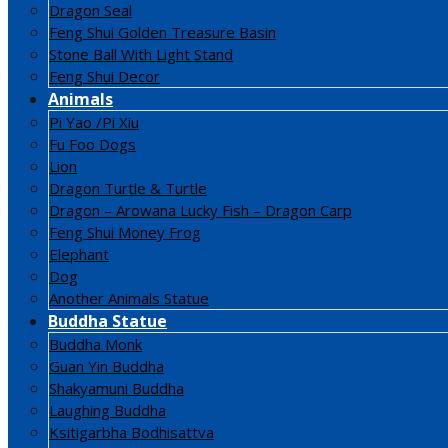
Dragon Seal
Feng Shui Golden Treasure Basin
Stone Ball With Light Stand
Feng Shui Decor
Animals
Pi Yao /Pi Xiu
Fu Foo Dogs
Lion
Dragon Turtle & Turtle
Dragon – Arowana Lucky Fish – Dragon Carp
Feng Shui Money Frog
Elephant
Dog
Another Animals Statue
Buddha Statue
Buddha Monk
Guan Yin Buddha
Shakyamuni Buddha
Laughing Buddha
Ksitigarbha Bodhisattva