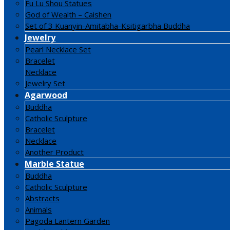
Fu Lu Shou Statues
God of Wealth – Caishen
Set of 3 Kuanyin-Amitabha-Ksitigarbha Buddha
Jewelry
Pearl Necklace Set
Bracelet
Necklace
Jewelry Set
Agarwood
Buddha
Catholic Sculpture
Bracelet
Necklace
Another Product
Marble Statue
Buddha
Catholic Sculpture
Abstracts
Animals
Pagoda Lantern Garden