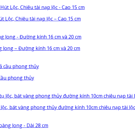
t Lộc, Chiêu tài nạp lộc – Cao 15 cm
g long – Đường kính 16 cm và 20 cm
cầu phong thủy
ụ lộc, bát vàng phong thủy đường kính 10cm chiêu nạp tài l