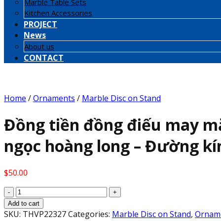
Marble Table Sets
Kitchen Accessories
PROJECT
News
About us
CONTACT
Home
/
Ornaments
/
Marble Disc on Stand
Đồng tiền đồng điếu may mắn
ngọc hoàng long – Đường kí
$
50.00
Đồng
tiền
Add to cart
đồng
SKU:
THVP22327
Categories:
Marble Disc on Stand
,
Ornam