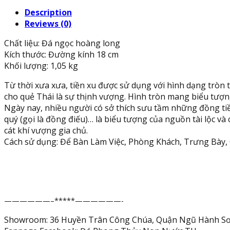
điếu
Description
may
Reviews (0)
mắn
phong
Chất liệu: Đá ngọc hoàng long
thủy
Kích thước: Đường kính 18 cm
vẽ
Khối lượng: 1,05 kg
tranh
chiêu
Từ thời xưa xưa, tiền xu được sử dụng với hình dạng tròn 
nạp
cho quẻ Thái là sự thịnh vượng. Hình tròn mang biểu tượn
tài
Ngày nay, nhiều người có sở thích sưu tầm những đồng tiền
lộc
quý (gọi là đồng điếu)… là biểu tượng của nguồn tài lộc và
đá
cát khí vượng gia chủ.
ngọc
Cách sử dụng: Để Bàn Làm Việc, Phòng Khách, Trưng Bày,
hoàng
long
-
Đường
kính
——————–*****——————-
18
cm
Showroom: 36 Huyền Trân Công Chúa, Quận Ngũ Hành Sơ
quantity