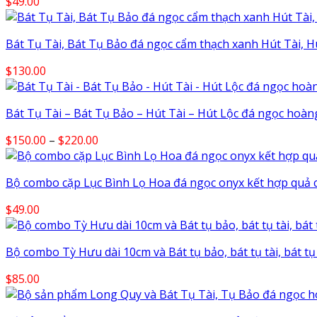
$
49.00
Bát Tụ Tài, Bát Tụ Bảo đá ngọc cẩm thạch xanh Hút Tài, Hú
$
130.00
Bát Tụ Tài – Bát Tụ Bảo – Hút Tài – Hút Lộc đá ngọc hoàn
Price
$
150.00
–
$
220.00
range:
$150.00
Bộ combo cặp Lục Bình Lọ Hoa đá ngọc onyx kết hợp quả 
through
$220.00
$
49.00
Bộ combo Tỳ Hưu dài 10cm và Bát tụ bảo, bát tụ tài, bát t
$
85.00