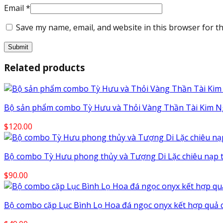
Email
*
Save my name, email, and website in this browser for t
Related products
Bộ sản phẩm combo Tỳ Hưu và Thỏi Vàng Thần Tài Kim N
$
120.00
Bộ combo Tỳ Hưu phong thủy và Tượng Di Lặc chiêu nạp t
$
90.00
Bộ combo cặp Lục Bình Lọ Hoa đá ngọc onyx kết hợp quả 