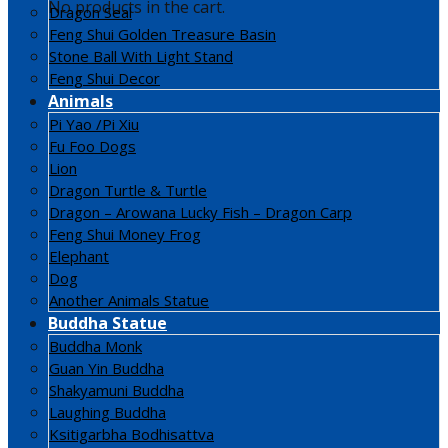
No products in the cart.
Dragon Seal
Feng Shui Golden Treasure Basin
Stone Ball With Light Stand
Feng Shui Decor
Animals
Pi Yao /Pi Xiu
Fu Foo Dogs
Lion
Dragon Turtle & Turtle
Dragon – Arowana Lucky Fish – Dragon Carp
Feng Shui Money Frog
Elephant
Dog
Another Animals Statue
Buddha Statue
Buddha Monk
Guan Yin Buddha
Shakyamuni Buddha
Laughing Buddha
Ksitigarbha Bodhisattva