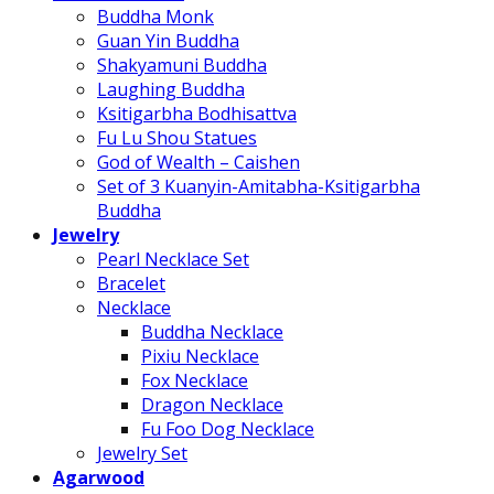
Buddha Monk
Guan Yin Buddha
Shakyamuni Buddha
Laughing Buddha
Ksitigarbha Bodhisattva
Fu Lu Shou Statues
God of Wealth – Caishen
Set of 3 Kuanyin-Amitabha-Ksitigarbha
Buddha
Jewelry
Pearl Necklace Set
Bracelet
Necklace
Buddha Necklace
Pixiu Necklace
Fox Necklace
Dragon Necklace
Fu Foo Dog Necklace
Jewelry Set
Agarwood