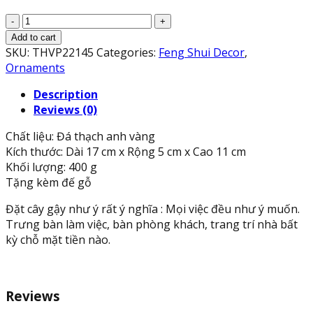
Gậy
như
Add to cart
ý
SKU:
THVP22145
Categories:
Feng Shui Decor
,
phong
Ornaments
thủy
Description
may
Reviews (0)
mắn
vạn
Chất liệu: Đá thạch anh vàng
sự
Kích thước: Dài 17 cm x Rộng 5 cm x Cao 11 cm
như
Khối lượng: 400 g
ý
Tặng kèm đế gỗ
đá
thạch
Đặt cây gậy như ý rất ý nghĩa : Mọi việc đều như ý muốn.
anh
Trưng bàn làm việc, bàn phòng khách, trang trí nhà bất
vàng
kỳ chỗ mặt tiền nào.
-
Dài
17
Reviews
cm
quantity