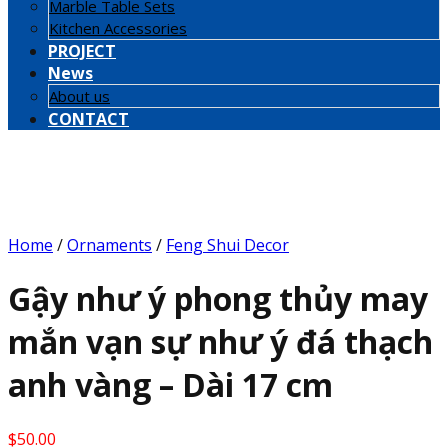
Marble Table Sets
Kitchen Accessories
PROJECT
News
About us
CONTACT
Home
/
Ornaments
/
Feng Shui Decor
Gậy như ý phong thủy may
mắn vạn sự như ý đá thạch
anh vàng – Dài 17 cm
$
50.00