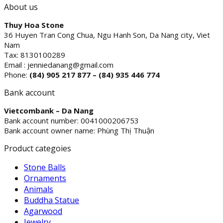
About us
Thuy Hoa Stone
36 Huyen Tran Cong Chua, Ngu Hanh Son, Da Nang city, Viet
Nam
Tax: 8130100289
Email : jenniedanang@gmail.com
Phone:
(84)
905 217 877 – (84) 935 446 774
Bank account
Vietcombank – Da Nang
Bank account number: 0041000206753
Bank account owner name: Phùng Thị Thuận
Product categoies
Stone Balls
Ornaments
Animals
Buddha Statue
Agarwood
Jewelry