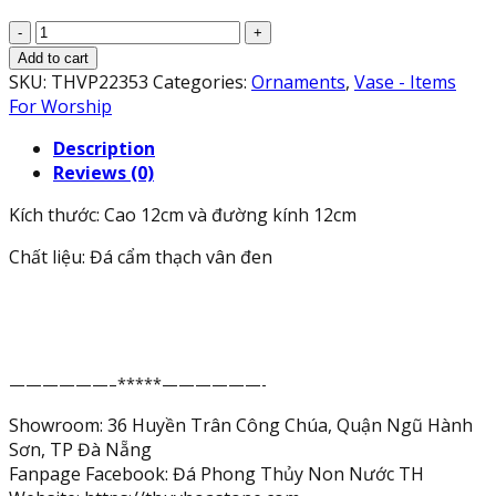
Lư
hương,
Add to cart
bát
SKU:
THVP22353
Categories:
Ornaments
,
Vase - Items
hương,
For Worship
bát
Description
nhang
Reviews (0)
trang
trí
Kích thước: Cao 12cm và đường kính 12cm
bàn
thờ
Chất liệu: Đá cẩm thạch vân đen
đá
cẩm
thạch
vân
đen
——————–*****——————-
-
Cao
Showroom: 36 Huyền Trân Công Chúa, Quận Ngũ Hành
12
Sơn, TP Đà Nẵng
cm
Fanpage Facebook: Đá Phong Thủy Non Nước TH
quantity