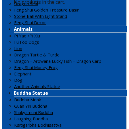
No products in the cart.
Dragon Seal
Feng Shui Golden Treasure Basin
Stone Ball With Light Stand
Feng Shui Decor
Animals
Pi Yao /Pi Xiu
Fu Foo Dogs
Lion
Dragon Turtle & Turtle
Dragon – Arowana Lucky Fish – Dragon Carp
Feng Shui Money Frog
Elephant
Dog
Another Animals Statue
Buddha Statue
Buddha Monk
Guan Yin Buddha
Shakyamuni Buddha
Laughing Buddha
Ksitigarbha Bodhisattva