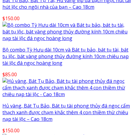
Bát Tụ Bảo, Bát Tụ Tài, Hủ vàng vip đá bạch ngọc hút tài
hút lộc cho ngôi nhà của bạn – Cao 18cm
$
150.00
Bộ combo Tỳ Hưu dài 10cm và Bát tụ bảo, bát tụ tài, bát
tụ lộc, bát vàng phong thủy đường kính 10cm chiêu nạp
tài lộc đá ngọc hoàng long
$
85.00
Hủ vàng, Bát Tụ Bảo, Bát tụ tài phong thủy đá ngọc cẩm
thạch xanh được chạm khắc thêm 4 con thiềm thừ chiêu
nạp tài lộc – Cao 18cm
$
150.00