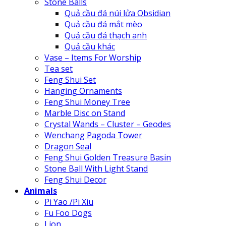
Stone Balls
Quả cầu đá núi lửa Obsidian
Quả cầu đá mắt mèo
Quả cầu đá thạch anh
Quả cầu khác
Vase – Items For Worship
Tea set
Feng Shui Set
Hanging Ornaments
Feng Shui Money Tree
Marble Disc on Stand
Crystal Wands – Cluster – Geodes
Wenchang Pagoda Tower
Dragon Seal
Feng Shui Golden Treasure Basin
Stone Ball With Light Stand
Feng Shui Decor
Animals
Pi Yao /Pi Xiu
Fu Foo Dogs
Lion