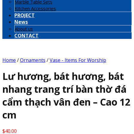
Marble Table Sets
Kitchen Accessories
PROJECT
News
About us
CONTACT
Home
/
Ornaments
/
Vase - Items For Worship
Lư hương, bát hương, bát
nhang trang trí bàn thờ đá
cẩm thạch vân đen – Cao 12
cm
$
40.00