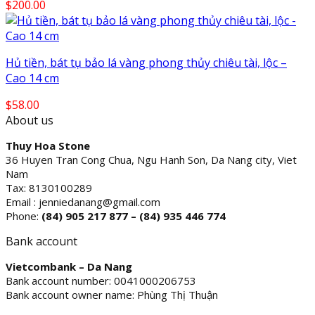
$
200.00
Hủ tiền, bát tụ bảo lá vàng phong thủy chiêu tài, lộc –
Cao 14 cm
$
58.00
About us
Thuy Hoa Stone
36 Huyen Tran Cong Chua, Ngu Hanh Son, Da Nang city, Viet
Nam
Tax: 8130100289
Email : jenniedanang@gmail.com
Phone:
(84)
905 217 877 – (84) 935 446 774
Bank account
Vietcombank – Da Nang
Bank account number: 0041000206753
Bank account owner name: Phùng Thị Thuận