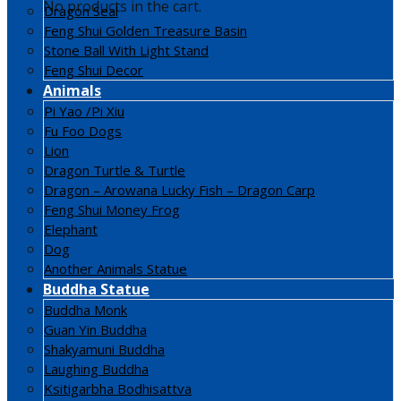
No products in the cart.
Dragon Seal
Feng Shui Golden Treasure Basin
Stone Ball With Light Stand
Feng Shui Decor
Animals
Pi Yao /Pi Xiu
Fu Foo Dogs
Lion
Dragon Turtle & Turtle
Dragon – Arowana Lucky Fish – Dragon Carp
Feng Shui Money Frog
Elephant
Dog
Another Animals Statue
Buddha Statue
Buddha Monk
Guan Yin Buddha
Shakyamuni Buddha
Laughing Buddha
Ksitigarbha Bodhisattva