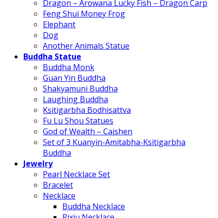
Dragon – Arowana Lucky Fish – Dragon Carp
Feng Shui Money Frog
Elephant
Dog
Another Animals Statue
Buddha Statue
Buddha Monk
Guan Yin Buddha
Shakyamuni Buddha
Laughing Buddha
Ksitigarbha Bodhisattva
Fu Lu Shou Statues
God of Wealth – Caishen
Set of 3 Kuanyin-Amitabha-Ksitigarbha
Buddha
Jewelry
Pearl Necklace Set
Bracelet
Necklace
Buddha Necklace
Pixiu Necklace