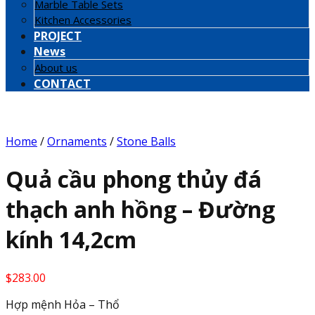
Marble Table Sets
Kitchen Accessories
PROJECT
News
About us
CONTACT
Home
/
Ornaments
/
Stone Balls
Quả cầu phong thủy đá
thạch anh hồng – Đường
kính 14,2cm
$
283.00
Hợp mệnh Hỏa – Thổ