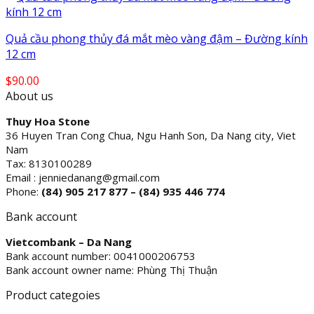
$335.00
through
Quả cầu phong thủy đá mắt mèo vàng đậm – Đường kính
$350.00
12 cm
$
90.00
About us
Thuy Hoa Stone
36 Huyen Tran Cong Chua, Ngu Hanh Son, Da Nang city, Viet
Nam
Tax: 8130100289
Email : jenniedanang@gmail.com
Phone:
(84)
905 217 877 – (84) 935 446 774
Bank account
Vietcombank – Da Nang
Bank account number: 0041000206753
Bank account owner name: Phùng Thị Thuận
Product categoies