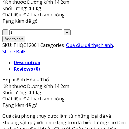
Kích thước: Đường kính 14,2cm
Khối lượng: 4,1 kg
Chất liệu: Đá thạch anh hồng
Tặng kèm đế gỗ
Quả
cầu
Add to cart
phong
SKU:
THQC12061
Categories:
Quả cầu đá thạch anh
,
thủy
Stone Balls
đá
Description
thạch
Reviews (0)
anh
hồng
Hợp mệnh Hỏa – Thổ
-
Kích thước: Đường kính 14,2cm
Đường
Khối lượng: 4,1 kg
kính
Chất liệu: Đá thạch anh hồng
14,2cm
Tặng kèm đế gỗ
quantity
Quả cầu phong thủy được làm từ những loại đá và
khoáng vật quý với hình dạng tròn là biểu tượng cho tâm
hạch và nguyên khí của đất trời. Quả cầu phong thủy