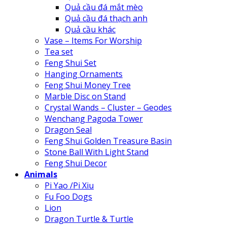
Quả cầu đá mắt mèo
Quả cầu đá thạch anh
Quả cầu khác
Vase – Items For Worship
Tea set
Feng Shui Set
Hanging Ornaments
Feng Shui Money Tree
Marble Disc on Stand
Crystal Wands – Cluster – Geodes
Wenchang Pagoda Tower
Dragon Seal
Feng Shui Golden Treasure Basin
Stone Ball With Light Stand
Feng Shui Decor
Animals
Pi Yao /Pi Xiu
Fu Foo Dogs
Lion
Dragon Turtle & Turtle