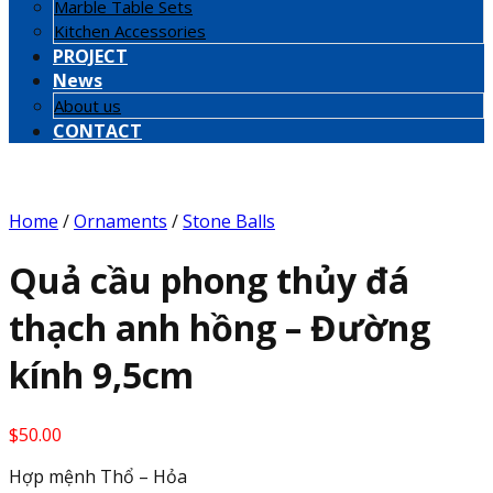
Marble Table Sets
Kitchen Accessories
PROJECT
News
About us
CONTACT
Home
/
Ornaments
/
Stone Balls
Quả cầu phong thủy đá
thạch anh hồng – Đường
kính 9,5cm
$
50.00
Hợp mệnh Thổ – Hỏa