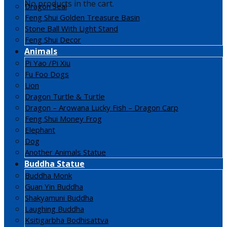
No products in the cart.
Dragon Seal
Feng Shui Golden Treasure Basin
Stone Ball With Light Stand
Feng Shui Decor
Animals
Pi Yao /Pi Xiu
Fu Foo Dogs
Lion
Dragon Turtle & Turtle
Dragon – Arowana Lucky Fish – Dragon Carp
Feng Shui Money Frog
Elephant
Dog
Another Animals Statue
Buddha Statue
Buddha Monk
Guan Yin Buddha
Shakyamuni Buddha
Laughing Buddha
Ksitigarbha Bodhisattva