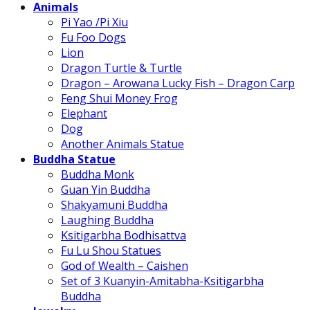
Animals
Pi Yao /Pi Xiu
Fu Foo Dogs
Lion
Dragon Turtle & Turtle
Dragon – Arowana Lucky Fish – Dragon Carp
Feng Shui Money Frog
Elephant
Dog
Another Animals Statue
Buddha Statue
Buddha Monk
Guan Yin Buddha
Shakyamuni Buddha
Laughing Buddha
Ksitigarbha Bodhisattva
Fu Lu Shou Statues
God of Wealth – Caishen
Set of 3 Kuanyin-Amitabha-Ksitigarbha
Buddha