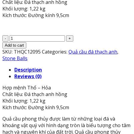
Chất liệu: Đá thạch anh hồng
Khối lượng: 1,22 kg
Kích thước: Đường kính 9,5cm
Quả
cầu
Add to cart
phong
SKU:
THQC12095
Categories:
Quả cầu đá thạch anh
,
thủy
Stone Balls
đá
Description
thạch
Reviews (0)
anh
hồng
Hợp mệnh Thổ – Hỏa
-
Chất liệu: Đá thạch anh hồng
Đường
Khối lượng: 1,22 kg
kính
Kích thước: Đường kính 9,5cm
9,5cm
quantity
Quả cầu phong thủy được làm từ những loại đá và
khoáng vật quý với hình dạng tròn là biểu tượng cho tâm
hạch và nguyên khí của đất trời. Quả cầu phong thủy