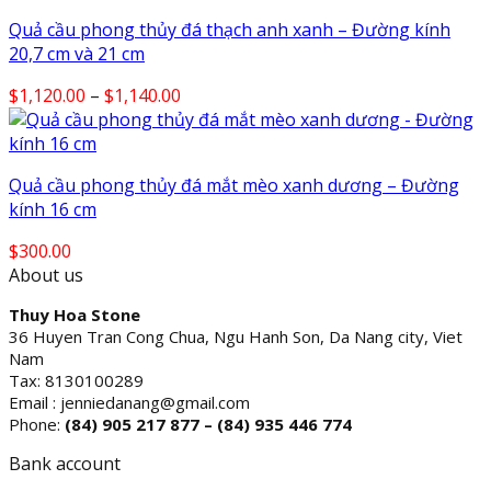
Quả cầu phong thủy đá thạch anh xanh – Đường kính
20,7 cm và 21 cm
Price
$
1,120.00
–
$
1,140.00
range:
$1,120.00
through
Quả cầu phong thủy đá mắt mèo xanh dương – Đường
$1,140.00
kính 16 cm
$
300.00
About us
Thuy Hoa Stone
36 Huyen Tran Cong Chua, Ngu Hanh Son, Da Nang city, Viet
Nam
Tax: 8130100289
Email : jenniedanang@gmail.com
Phone:
(84)
905 217 877 – (84) 935 446 774
Bank account