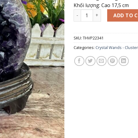
Khối lượng: Cao 17,5 cm
Trụ đá phong thủy trấn thạc
ADD TO 
SKU:
THVP22341
Categories:
Crystal Wands - Cluste