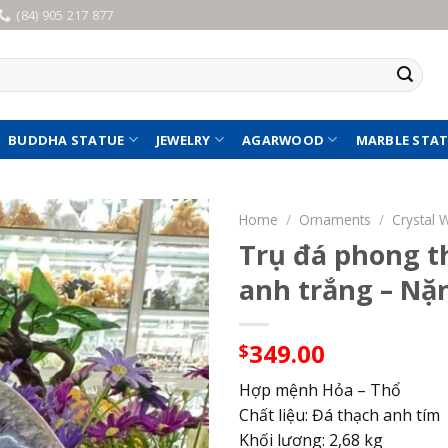
(84) 905 217 877
BUDDHA STATUE
JEWELRY
AGARWOOD
MARBLE STA
Home
/
Ornaments
/
Crystal 
Trụ đá phong t
anh trắng – Nặ
349.00
$
Hợp mệnh Hỏa – Thổ
Chất liệu: Đá thạch anh tím
Khối lương: 2,68 kg