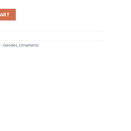
h đá thạch anh trắng - Nặng 2,68 kg quantity
CART
r - Geodes
,
Ornaments