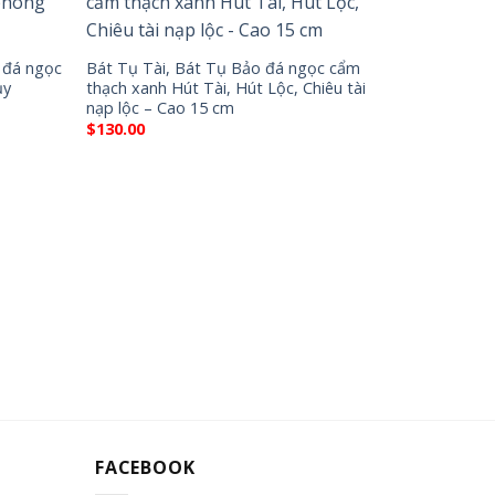
 đá ngọc
Bát Tụ Tài, Bát Tụ Bảo đá ngọc cẩm
ủy
thạch xanh Hút Tài, Hút Lộc, Chiêu tài
nạp lộc – Cao 15 cm
$
130.00
Bộ sản phẩ
Vàng Thần 
thủy đá th
$
120.00
FACEBOOK