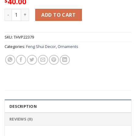
40.00
$
Túi tiền phong thủy đá ngọc cẩm thạch chiêu nạp tài lộc - 
ADD TO CART
SKU:
THVP22379
Categories:
Feng Shui Decor
,
Ornaments
DESCRIPTION
REVIEWS (0)