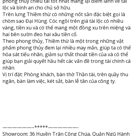
phong thủy chiêu tài tốt nhất mang lại điềm lành về tài
đá
lộc và bình an cho chủ sở hữu.
cẩm
Trên lưng Thiềm thừ có những nốt sần đặc biệt gọi là
thạch
chòm sao Đại Hùng. Cóc ngồi trên giá tài lộc có nhiều
vân
vàng, tiền xu và có thể mang một đồng xu trên miệng và
đen
hai bên sườn đeo hai xâu tiền cổ.
-
Theo phong thủy, Thiềm thừ là một trong những vật
Dài
phẩm phong thủy đem lại nhiều may mắn, giúp ta có thể
15
hóa sát tiểu nhân, giảm sự thất thoát tiền của và có thể
cm
giúp bạn giải quyết hầu hết các vấn đề trong tài chính cá
quantity
nhân.
Vị trí đặt: Phòng khách, bàn thờ Thần tài, trên quầy thu
ngân, bàn làm việc, két sắt, bàn lễ tân của công ty.
——————–*****——————-
Showroom: 36 Huyền Trân Công Chúa, Quận Ngũ Hành