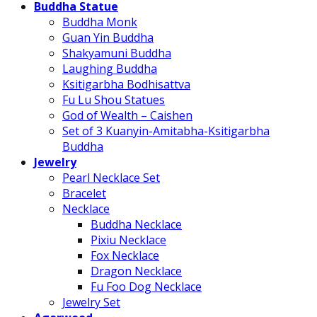
Buddha Statue
Buddha Monk
Guan Yin Buddha
Shakyamuni Buddha
Laughing Buddha
Ksitigarbha Bodhisattva
Fu Lu Shou Statues
God of Wealth – Caishen
Set of 3 Kuanyin-Amitabha-Ksitigarbha
Buddha
Jewelry
Pearl Necklace Set
Bracelet
Necklace
Buddha Necklace
Pixiu Necklace
Fox Necklace
Dragon Necklace
Fu Foo Dog Necklace
Jewelry Set