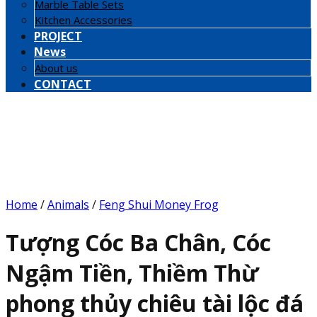
Marble Table Sets
Kitchen Accessories
PROJECT
News
About us
CONTACT
Home
/
Animals
/
Feng Shui Money Frog
Tượng Cóc Ba Chân, Cóc
Ngậm Tiền, Thiềm Thừ
phong thủy chiêu tài lộc đá