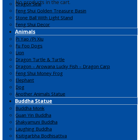
No products in the cart.
Dragon Seal
Feng Shui Golden Treasure Basin
Stone Ball With Light Stand
Feng Shui Decor
Animals
Pi Yao /Pi Xiu
Fu Foo Dogs
Lion
Dragon Turtle & Turtle
Dragon – Arowana Lucky Fish – Dragon Carp
Feng Shui Money Frog
Elephant
Dog
Another Animals Statue
Buddha Statue
Buddha Monk
Guan Yin Buddha
Shakyamuni Buddha
Laughing Buddha
Ksitigarbha Bodhisattva