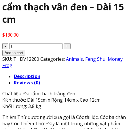
cẩm thạch vân đen – Dài 15
cm
$
130.00
Tượng
Cóc
Add to cart
Ba
SKU:
THDV12200
Categories:
Animals
,
Feng Shui Money
Chân,
Frog
Cóc
Description
Ngậm
Reviews (0)
Tiền,
Thiềm
Chất liệu: Đá cẩm thạch trắng đen
Thừ
Kích thước: Dài 15cm x Rộng 14cm x Cao 12cm
phong
Khối lượng: 3,8 kg
thủy
chiêu
Thiềm Thừ được người xưa gọi là Cóc tài lộc, Cóc ba chân
tài
hay Cóc Thiềm Thừ. Đây là một trong những vật phẩm
lộc