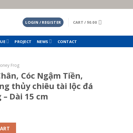
LOGIN / REGISTER
CART /
$
0.00
TUE
PROJECT
NEWS
CONTACT
Money Frog
hân, Cóc Ngậm Tiền,
g thủy chiêu tài lộc đá
 – Dài 15 cm
 Tiền, Thiềm Thừ phong thủy chiêu tài lộc đá thạch anh hồn
CART