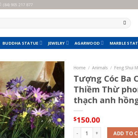
(84) 905 217 877
BUDDHA STATUE
JEWELRY
AGARWOOD
MARBLE STA
Home
/
Animals
/
Feng Shui 
Tượng Cóc Ba C
Thiềm Thừ phon
thạch anh hồng
150.00
$
Tượng Cóc Ba Chân, Cóc Ngậm
ADD TO 