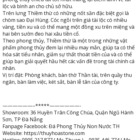
chiêu
lộc và bình an cho chủ sở hữu.
tài
Trên lưng Thiềm thừ có những nốt sần đặc biệt gọi là
lộc
chòm sao Đại Hùng. Cóc ngồi trên giá tài lộc có nhiều
đá
vàng, tiền xu và có thể mang một đồng xu trên miệng và
ngọc
hai bên sườn đeo hai xâu tiền cổ.
hoàng
Theo phong thủy, Thiềm thừ là một trong những vật
long
phẩm phong thủy đem lại nhiều may mắn, giúp ta có thể
-
hóa sát tiểu nhân, giảm sự thất thoát tiền của và có thể
Dài
giúp bạn giải quyết hầu hết các vấn đề trong tài chính cá
20
nhân.
cm
Vị trí đặt: Phòng khách, bàn thờ Thần tài, trên quầy thu
quantity
ngân, bàn làm việc, két sắt, bàn lễ tân của công ty.
——————–*****——————-
Showroom: 36 Huyền Trân Công Chúa, Quận Ngũ Hành
Sơn, TP Đà Nẵng
Fanpage Facebook: Đá Phong Thủy Non Nước TH
Website: https://thuyhoastone.com
Hotline: 0905 217 877 ( Ms Thuan ) – 0935 446 774 ( Ms