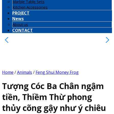
Marble Table Sets
Kitchen Accessories
PROJECT
News
About us
CONTACT
Home
/
Animals
/
Feng Shui Money Frog
Tượng Cóc Ba Chân ngậm
tiền, Thiềm Thừ phong
thủy cõng gậy như ý chiêu