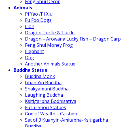
Feng Shui Decor
Animals
Pi Yao /Pi Xiu
Fu Foo Dogs
Lion
Dragon Turtle & Turtle
Dragon – Arowana Lucky Fish – Dragon Carp
Feng Shui Money Frog
Elephant
Dog
Another Animals Statue
Buddha Statue
Buddha Monk
Guan Yin Buddha
Shakyamuni Buddha
Laughing Buddha
Ksitigarbha Bodhisattva
Fu Lu Shou Statues
God of Wealth – Caishen
Set of 3 Kuanyin-Amitabha-Ksitigarbha
Buddha