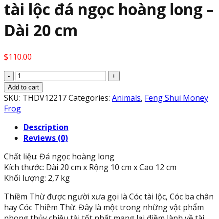
tài lộc đá ngọc hoàng long –
Dài 20 cm
$
110.00
Tượng
Cóc
Add to cart
Ba
SKU:
THDV12217
Categories:
Animals
,
Feng Shui Money
Chân
Frog
ngậm
Description
tiền,
Reviews (0)
Thiềm
Thừ
Chất liệu: Đá ngọc hoàng long
phong
Kích thước: Dài 20 cm x Rộng 10 cm x Cao 12 cm
thủy
Khối lượng: 2,7 kg
cõng
gậy
Thiềm Thừ được người xưa gọi là Cóc tài lộc, Cóc ba chân
như
hay Cóc Thiềm Thừ. Đây là một trong những vật phẩm
ý
phong thủy chiêu tài tốt nhất mang lại điềm lành về tài