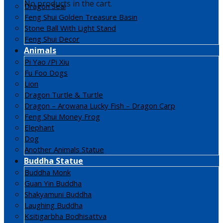
No products in the cart.
Dragon Seal
Feng Shui Golden Treasure Basin
Stone Ball With Light Stand
Feng Shui Decor
Animals
Pi Yao /Pi Xiu
Fu Foo Dogs
Lion
Dragon Turtle & Turtle
Dragon – Arowana Lucky Fish – Dragon Carp
Feng Shui Money Frog
Elephant
Dog
Another Animals Statue
Buddha Statue
Buddha Monk
Guan Yin Buddha
Shakyamuni Buddha
Laughing Buddha
Ksitigarbha Bodhisattva