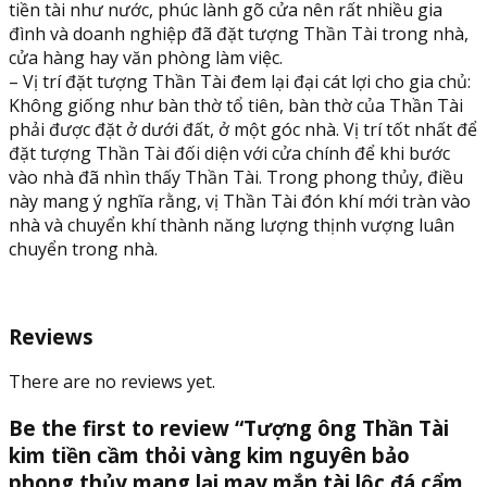
thủy
tiền tài như nước, phúc lành gõ cửa nên rất nhiều gia
mang
đình và doanh nghiệp đã đặt tượng Thần Tài trong nhà,
lại
cửa hàng hay văn phòng làm việc.
may
– Vị trí đặt tượng Thần Tài đem lại đại cát lợi cho gia chủ:
mắn
Không giống như bàn thờ tổ tiên, bàn thờ của Thần Tài
tài
phải được đặt ở dưới đất, ở một góc nhà. Vị trí tốt nhất để
lộc
đặt tượng Thần Tài đối diện với cửa chính để khi bước
đá
vào nhà đã nhìn thấy Thần Tài. Trong phong thủy, điều
cẩm
này mang ý nghĩa rằng, vị Thần Tài đón khí mới tràn vào
thạch
nhà và chuyển khí thành năng lượng thịnh vượng luân
trắng
chuyển trong nhà.
xanh
đặt
bàn
Reviews
thờ
thần
There are no reviews yet.
tài
-
Be the first to review “Tượng ông Thần Tài
Cao
kim tiền cầm thỏi vàng kim nguyên bảo
15
cm
phong thủy mang lại may mắn tài lộc đá cẩm