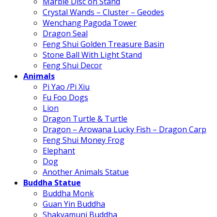
Marble Disc on Stand
Crystal Wands – Cluster – Geodes
Wenchang Pagoda Tower
Dragon Seal
Feng Shui Golden Treasure Basin
Stone Ball With Light Stand
Feng Shui Decor
Animals
Pi Yao /Pi Xiu
Fu Foo Dogs
Lion
Dragon Turtle & Turtle
Dragon – Arowana Lucky Fish – Dragon Carp
Feng Shui Money Frog
Elephant
Dog
Another Animals Statue
Buddha Statue
Buddha Monk
Guan Yin Buddha
Shakyamuni Buddha