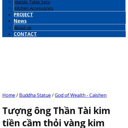
Marble Table Sets
Kitchen Accessories
PROJECT
News
About us
CONTACT
Home
/
Buddha Statue
/
God of Wealth - Caishen
Tượng ông Thần Tài kim
tiền cầm thỏi vàng kim