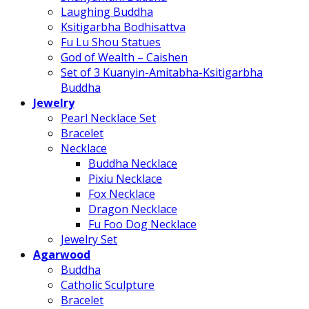
Laughing Buddha
Ksitigarbha Bodhisattva
Fu Lu Shou Statues
God of Wealth – Caishen
Set of 3 Kuanyin-Amitabha-Ksitigarbha
Buddha
Jewelry
Pearl Necklace Set
Bracelet
Necklace
Buddha Necklace
Pixiu Necklace
Fox Necklace
Dragon Necklace
Fu Foo Dog Necklace
Jewelry Set
Agarwood
Buddha
Catholic Sculpture
Bracelet