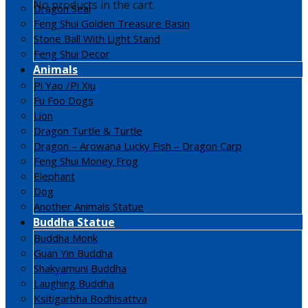
No products in the cart.
Dragon Seal
Feng Shui Golden Treasure Basin
Stone Ball With Light Stand
Feng Shui Decor
Animals
Pi Yao /Pi Xiu
Fu Foo Dogs
Lion
Dragon Turtle & Turtle
Dragon – Arowana Lucky Fish – Dragon Carp
Feng Shui Money Frog
Elephant
Dog
Another Animals Statue
Buddha Statue
Buddha Monk
Guan Yin Buddha
Shakyamuni Buddha
Laughing Buddha
Ksitigarbha Bodhisattva