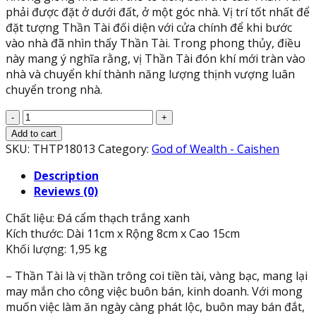
phải được đặt ở dưới đất, ở một góc nhà. Vị trí tốt nhất để
đặt tượng Thần Tài đối diện với cửa chính để khi bước
vào nhà đã nhìn thấy Thần Tài. Trong phong thủy, điều
này mang ý nghĩa rằng, vị Thần Tài đón khí mới tràn vào
nhà và chuyển khí thành năng lượng thịnh vượng luân
chuyển trong nhà.
Tượng
ông
Add to cart
Thần
SKU:
THTP18013
Category:
God of Wealth - Caishen
Tài
Description
kim
Reviews (0)
tiền
cầm
Chất liệu: Đá cẩm thạch trắng xanh
thỏi
Kích thước: Dài 11cm x Rộng 8cm x Cao 15cm
vàng
Khối lượng: 1,95 kg
kim
nguyên
– Thần Tài là vị thần trông coi tiền tài, vàng bạc, mang lại
bảo
may mắn cho công việc buôn bán, kinh doanh. Với mong
phong
muốn việc làm ăn ngày càng phát lộc, buôn may bán đắt,