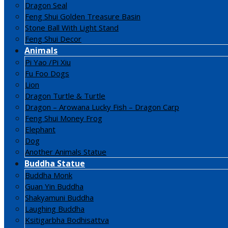
Dragon Seal
Feng Shui Golden Treasure Basin
Stone Ball With Light Stand
Feng Shui Decor
Animals
Pi Yao /Pi Xiu
Fu Foo Dogs
Lion
Dragon Turtle & Turtle
Dragon – Arowana Lucky Fish – Dragon Carp
Feng Shui Money Frog
Elephant
Dog
Another Animals Statue
Buddha Statue
Buddha Monk
Guan Yin Buddha
Shakyamuni Buddha
Laughing Buddha
Ksitigarbha Bodhisattva