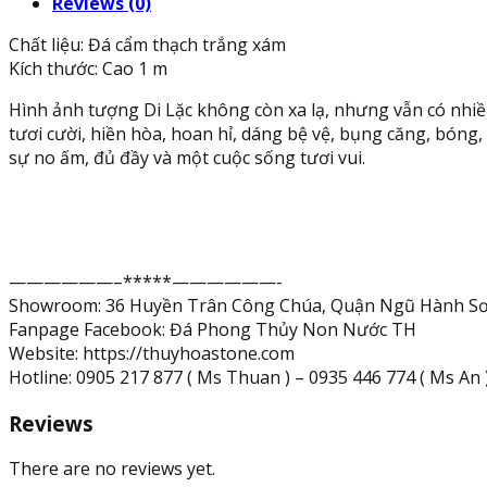
Reviews (0)
đào
phong
Chất liệu: Đá cẩm thạch trắng xám
thủy
Kích thước: Cao 1 m
đá
cẩm
Hình ảnh tượng Di Lặc không còn xa lạ, nhưng vẫn có nhiề
thạch
tươi cười, hiền hòa, hoan hỉ, dáng bệ vệ, bụng căng, bóng,
trắng
sự no ấm, đủ đầy và một cuộc sống tươi vui.
xám
-
Cao
1
m
——————–*****——————-
quantity
Showroom: 36 Huyền Trân Công Chúa, Quận Ngũ Hành Sơ
Fanpage Facebook: Đá Phong Thủy Non Nước TH
Website: https://thuyhoastone.com
Hotline: 0905 217 877 ( Ms Thuan ) – 0935 446 774 ( Ms An ) 
Reviews
There are no reviews yet.