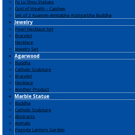
Fu Lu Shou Statues
God of Wealth – Caishen
Set of 3 Kuanyin-Amitabha-Ksitigarbha Buddha
Jewelry
Pearl Necklace Set
Bracelet
Necklace
Jewelry Set
Agarwood
Buddha
Catholic Sculpture
Bracelet
Necklace
Another Product
Marble Statue
Buddha
Catholic Sculpture
Abstracts
Animals
Pagoda Lantern Garden