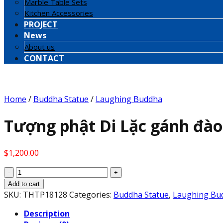
Marble Table Sets
Kitchen Accessories
PROJECT
News
About us
CONTACT
Home
/
Buddha Statue
/
Laughing Buddha
Tượng phật Di Lặc gánh đào
$
1,200.00
Tượng
phật
Add to cart
Di
SKU:
THTP18128
Categories:
Buddha Statue
,
Laughing Bu
Lặc
Description
gánh