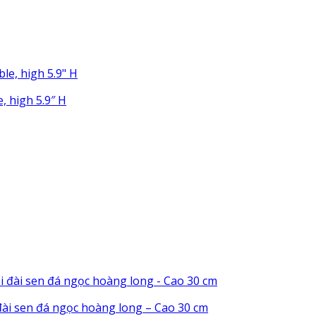
, high 5.9″ H
ài sen đá ngọc hoàng long – Cao 30 cm