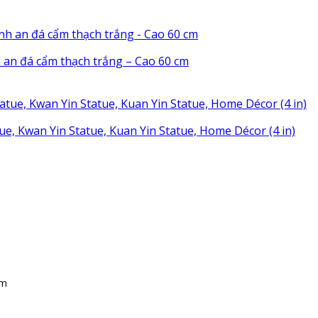
 an đá cẩm thạch trắng – Cao 60 cm
e, Kwan Yin Statue, Kuan Yin Statue, Home Décor (4 in)
am