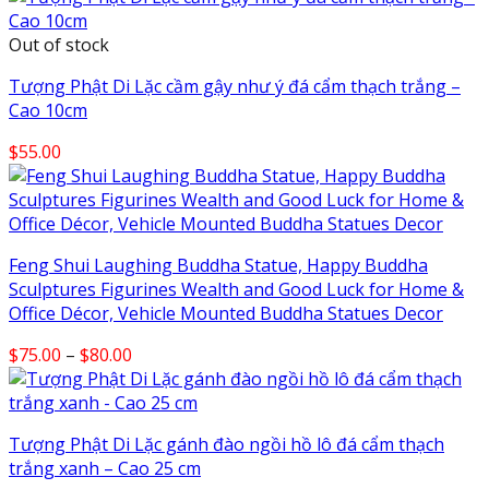
Out of stock
Tượng Phật Di Lặc cầm gậy như ý đá cẩm thạch trắng –
Cao 10cm
$
55.00
Feng Shui Laughing Buddha Statue, Happy Buddha
Sculptures Figurines Wealth and Good Luck for Home &
Office Décor, Vehicle Mounted Buddha Statues Decor
Price
$
75.00
–
$
80.00
range:
$75.00
through
Tượng Phật Di Lặc gánh đào ngồi hồ lô đá cẩm thạch
$80.00
trắng xanh – Cao 25 cm