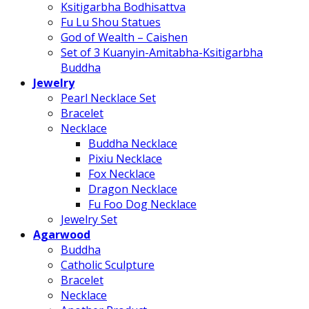
Ksitigarbha Bodhisattva
Fu Lu Shou Statues
God of Wealth – Caishen
Set of 3 Kuanyin-Amitabha-Ksitigarbha
Buddha
Jewelry
Pearl Necklace Set
Bracelet
Necklace
Buddha Necklace
Pixiu Necklace
Fox Necklace
Dragon Necklace
Fu Foo Dog Necklace
Jewelry Set
Agarwood
Buddha
Catholic Sculpture
Bracelet
Necklace