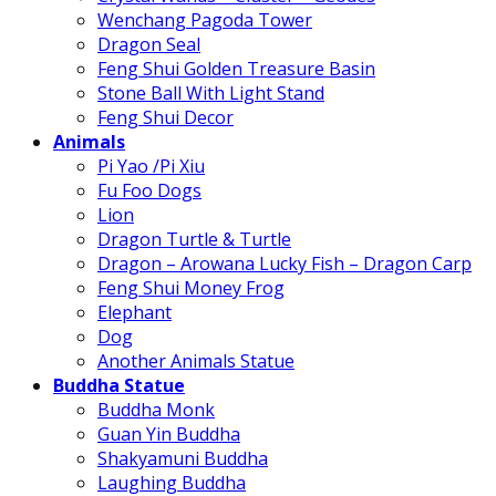
Wenchang Pagoda Tower
Dragon Seal
Feng Shui Golden Treasure Basin
Stone Ball With Light Stand
Feng Shui Decor
Animals
Pi Yao /Pi Xiu
Fu Foo Dogs
Lion
Dragon Turtle & Turtle
Dragon – Arowana Lucky Fish – Dragon Carp
Feng Shui Money Frog
Elephant
Dog
Another Animals Statue
Buddha Statue
Buddha Monk
Guan Yin Buddha
Shakyamuni Buddha
Laughing Buddha