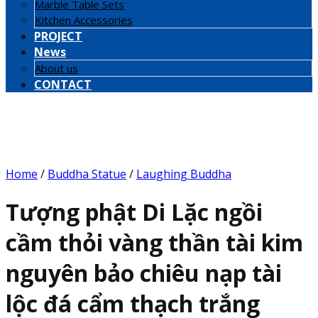
Marble Table Sets
Kitchen Accessories
PROJECT
News
About us
CONTACT
Home
/
Buddha Statue
/
Laughing Buddha
Tượng phật Di Lặc ngồi
cầm thỏi vàng thần tài kim
nguyên bảo chiêu nạp tài
lộc đá cẩm thạch trắng