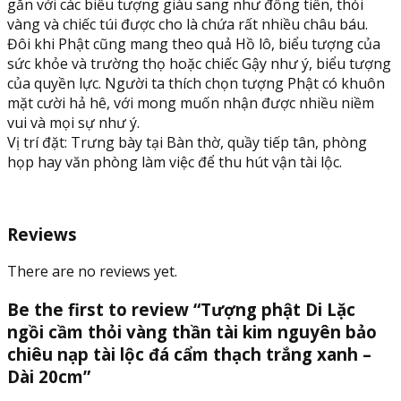
-
gắn với các biểu tượng giàu sang như đồng tiền, thỏi
Dài
vàng và chiếc túi được cho là chứa rất nhiều châu báu.
20cm
Đôi khi Phật cũng mang theo quả Hồ lô, biểu tượng của
quantity
sức khỏe và trường thọ hoặc chiếc Gậy như ý, biểu tượng
của quyền lực. Người ta thích chọn tượng Phật có khuôn
mặt cười hả hê, với mong muốn nhận được nhiều niềm
vui và mọi sự như ý.
Vị trí đặt: Trưng bày tại Bàn thờ, quầy tiếp tân, phòng
họp hay văn phòng làm việc để thu hút vận tài lộc.
Reviews
There are no reviews yet.
Be the first to review “Tượng phật Di Lặc
ngồi cầm thỏi vàng thần tài kim nguyên bảo
chiêu nạp tài lộc đá cẩm thạch trắng xanh –
Dài 20cm”