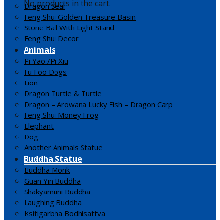
No products in the cart.
Dragon Seal
Feng Shui Golden Treasure Basin
Stone Ball With Light Stand
Feng Shui Decor
Animals
Pi Yao /Pi Xiu
Fu Foo Dogs
Lion
Dragon Turtle & Turtle
Dragon – Arowana Lucky Fish – Dragon Carp
Feng Shui Money Frog
Elephant
Dog
Another Animals Statue
Buddha Statue
Buddha Monk
Guan Yin Buddha
Shakyamuni Buddha
Laughing Buddha
Ksitigarbha Bodhisattva