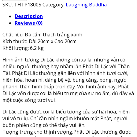
Di
SKU:
THTP18005
Category:
Laughing Buddha
Lặc
Description
ngồi
Reviews (0)
cầm
thỏi
Chất liệu: Đá cẩm thạch trắng xanh
vàng
Kích thước: Dài 20cm x Cao 20cm
thần
Khối lượng: 6,2 kg
tài
kim
Hình ảnh tượng Di Lặc không còn xa lạ, nhưng vẫn có
nguyên
nhiều người thường hay nhầm lẫn Phật Di Lặc với Thần
bảo
Tài. Phật Di Lặc thường gắn liền với hình ảnh tươi cười,
chiêu
hiền hòa, hoan hỉ, dáng bệ vệ, bụng căng, bóng, ngực
nạp
phanh, thân hình thấp tròn đầy. Với hình ảnh này, Phật
tài
Di Lặc vốn được coi là biểu trưng của sự no ấm, đủ đầy và
lộc
một cuộc sống tươi vui.
đá
cẩm
Di Lặc cũng được coi là biểu tượng của sự hài hòa, niềm
thạch
vui vô tư lự. Chỉ cần nhìn ngắm khuôn mặt Phật, người
trắng
buồn phiền cũng có thể thấy vui lên.
xanh
Tượng trưng cho thịnh vượng,Phật Di Lặc thường được