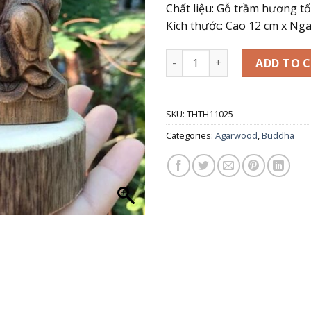
Chất liệu: Gỗ trầm hương tố
Kích thước: Cao 12 cm x Ng
Tượng phật Di Lặc phong thủy
ADD TO 
SKU:
THTH11025
Categories:
Agarwood
,
Buddha