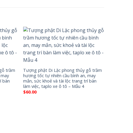
gỗ trầm
Tượng phật Di Lặc phong thủy gỗ trầm
, may
hương tốc tự nhiên cầu bình an, may
rí bàn
mắn, sức khoẻ và tài lộc trang trí bàn
làm việc, taplo xe ô tô – Mẫu 4
$
60.00
Trầm đốt x
thần tài th
$
60.00