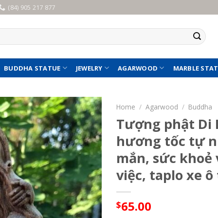
(84) 905 217 877
BUDDHA STATUE
JEWELRY
AGARWOOD
MARBLE STA
Home
/
Agarwood
/
Buddha
Tượng phật Di 
hương tốc tự n
mắn, sức khoẻ v
việc, taplo xe ô
65.00
$