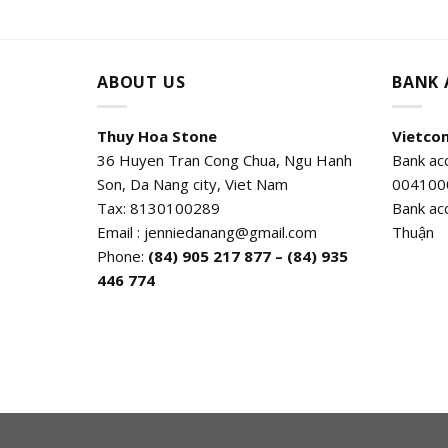
ABOUT US
BANK
Thuy Hoa Stone
Vietco
36 Huyen Tran Cong Chua, Ngu Hanh
Bank ac
Son, Da Nang city, Viet Nam
004100
Tax: 8130100289
Bank ac
Email : jenniedanang@gmail.com
Thuận
Phone:
(84)
905 217 877 – (84) 935
446 774