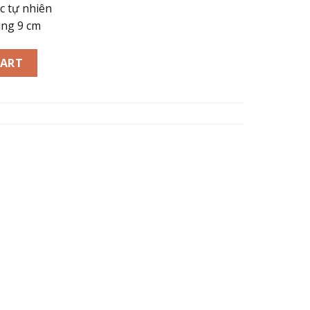
c tự nhiên
ang 9 cm
 gỗ trầm hương tốc tự nhiên cầu bình an, may mắn, sức khoẻ v
CART