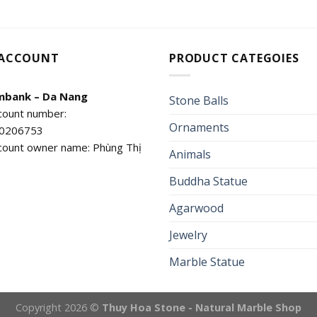
 ACCOUNT
PRODUCT CATEGOIES
mbank – Da Nang
Stone Balls
count number:
Ornaments
0206753
count owner name: Phùng Thị
Animals
Buddha Statue
Agarwood
Jewelry
Marble Statue
Copyright 2026 ©
Thuy Hoa Stone - Natural Marble Shop