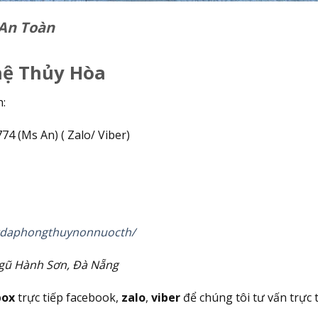
 An Toàn
hệ Thủy Hòa
h:
4 (Ms An) ( Zalo/ Viber)
gdaphongthuynonnuocth/
Ngũ Hành Sơn, Đà Nẵng
box
trực tiếp facebook,
zalo
,
viber
để chúng tôi tư vấn trực 