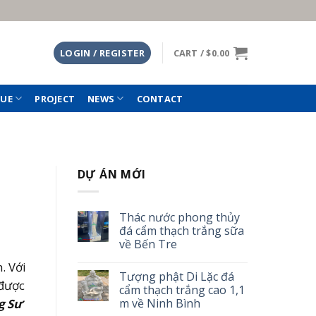
LOGIN / REGISTER
CART /
$
0.00
TUE
PROJECT
NEWS
CONTACT
DỰ ÁN MỚI
Thác nước phong thủy
đá cẩm thạch trắng sữa
về Bến Tre
. Với
Tượng phật Di Lặc đá
được
cẩm thạch trắng cao 1,1
g Sư
m về Ninh Bình