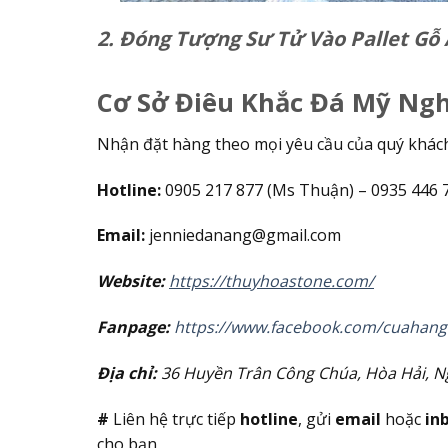
2. Đóng Tượng Sư Tử Vào Pallet Gỗ
Cơ Sở Điêu Khắc Đá Mỹ Ng
Nhận đặt hàng theo mọi yêu cầu của quý khác
Hotline:
0905 217 877 (Ms Thuận) – 0935 446 77
Email:
jenniedanang@gmail.com
Website:
https://thuyhoastone.com/
Fanpage:
https://www.facebook.com/cuahan
Địa chỉ:
36 Huyền Trân Công Chúa, Hòa Hải, 
#
Liên hệ trực tiếp
hotline
, gửi
email
hoặc
in
cho bạn