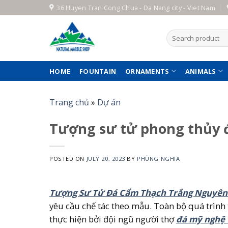
Skip
36 Huyen Tran Cong Chua - Da Nang city - Viet Nam
to
content
Search
for:
HOME
FOUNTAIN
ORNAMENTS
ANIMALS
Trang chủ
»
Dự án
Tượng sư tử phong thủy đ
POSTED ON
JULY 20, 2023
BY
PHÙNG NGHIA
Tượng Sư Tử Đá Cẩm Thạch Trắng Nguyên
yêu cầu chế tác theo mẫu. Toàn bộ quá trình 
thực hiện bởi đội ngũ người thợ
đá mỹ nghệ