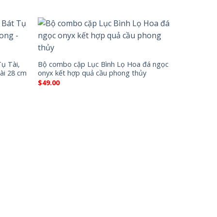
ụ Tài,
Bộ combo cặp Lục Bình Lọ Hoa đá ngọc
ài 28 cm
onyx kết hợp quả cầu phong thủy
$
49.00
Bát Tụ Bảo,
bạch ngọc h
của bạn – 
$
150.00