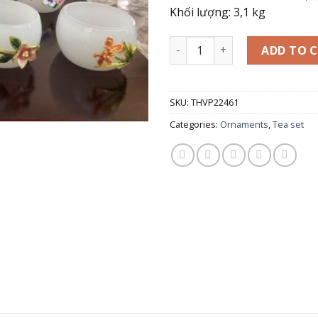
Khối lượng: 3,1 kg
Bộ ấm trà chạm bông hoa se
ADD TO 
SKU:
THVP22461
Categories:
Ornaments
,
Tea set