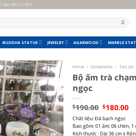
(84) 905 217 877
BUDDHA STATUE
JEWELRY
AGARWOOD
MARBLE STA
Home
/
Ornaments
/
Tea set
Bộ ấm trà chạm
ngọc
Original
C
190.00
180.00
$
$
price
pr
Chất liệu: Đá bạch ngọc
was:
is
Bao gồm: 01 ấm; 06 chén, 1
$190.00.
$1
Kích thước : Dài 36 cm x Rộ