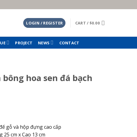
LOGIN / REGISTER
CART /
$
0.00
TUE
PROJECT
NEWS
CONTACT
 bông hoa sen đá bạch
urrent
ice
:
 đế gỗ và hộp đựng cao cấp
80.00.
ng 25 cm x Cao 13 cm