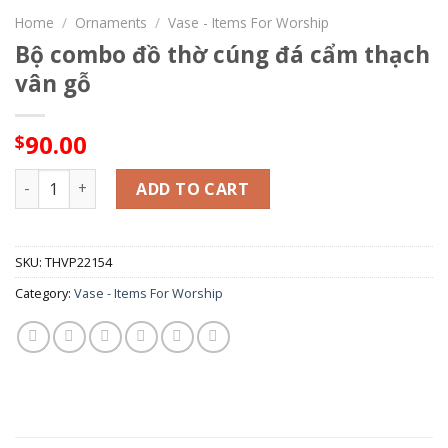
Home
/
Ornaments
/
Vase - Items For Worship
Bộ combo đồ thờ cúng đá cẩm thạch
vân gỗ
90.00
$
Bộ combo đồ thờ cúng đá cẩm thạch vân gỗ quantity
ADD TO CART
SKU:
THVP22154
Category:
Vase - Items For Worship