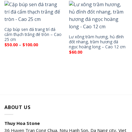
Cặp búp sen đá trang trí đá
cẩm thạch trắng đế tròn – Cao
Lư xông trầm hương, hủ đỉnh
25 cm
đốt nhang, trầm hương đá
Price
$
50.00
–
$
100.00
ngọc hoàng long – Cao 12 cm
range:
$50.00
$
60.00
through
$100.00
ABOUT US
Thuy Hoa Stone
36 Huyen Tran Cong Chua, Ngu Hanh Son, Da Nang city, Viet