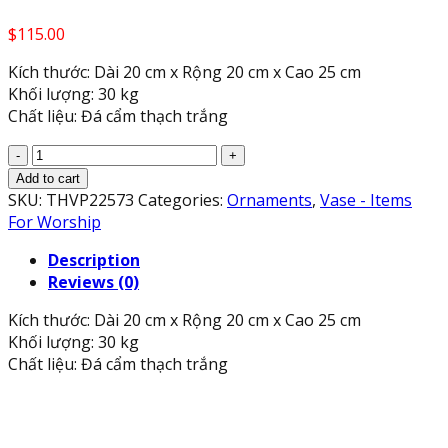
$
115.00
Kích thước: Dài 20 cm x Rộng 20 cm x Cao 25 cm
Khối lượng: 30 kg
Chất liệu: Đá cẩm thạch trắng
Cặp
búp
Add to cart
sen
SKU:
THVP22573
Categories:
Ornaments
,
Vase - Items
chạm
For Worship
cánh
Description
sen
Reviews (0)
đá
cẩm
Kích thước: Dài 20 cm x Rộng 20 cm x Cao 25 cm
thạch
Khối lượng: 30 kg
trắng
Chất liệu: Đá cẩm thạch trắng
đế
vuông
trang
trí