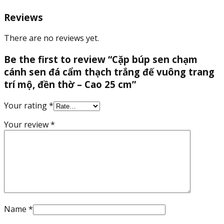
mộ,
Reviews
đền
thờ
There are no reviews yet.
-
Cao
Be the first to review “Cặp búp sen chạm
25
cánh sen đá cẩm thạch trắng đế vuông trang
cm
quantity
trí mộ, đền thờ – Cao 25 cm”
Your rating
*
Your review
*
Name
*