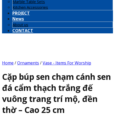
Marble Table Sets
Kitchen Accessories
PROJECT
News
About us
CONTACT
Home
/
Ornaments
/
Vase - Items For Worship
Cặp búp sen chạm cánh sen
đá cẩm thạch trắng đế
vuông trang trí mộ, đền
thờ – Cao 25 cm