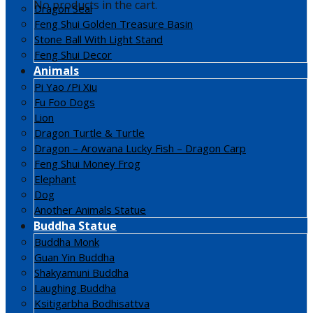
No products in the cart.
Dragon Seal
Feng Shui Golden Treasure Basin
Stone Ball With Light Stand
Feng Shui Decor
Animals
Pi Yao /Pi Xiu
Fu Foo Dogs
Lion
Dragon Turtle & Turtle
Dragon – Arowana Lucky Fish – Dragon Carp
Feng Shui Money Frog
Elephant
Dog
Another Animals Statue
Buddha Statue
Buddha Monk
Guan Yin Buddha
Shakyamuni Buddha
Laughing Buddha
Ksitigarbha Bodhisattva