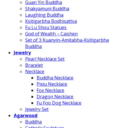
Guan Yin Buddha
Shakyamuni Buddha
Laughing Buddha
Ksitigarbha Bodhisattva
Fu Lu Shou Statues
God of Wealth – Caishen
Set of 3 Kuanyin-Amitabha-Ksitigarbha
Buddha
Jewelry
Pearl Necklace Set
Bracelet
Necklace
Buddha Necklace
Pixiu Necklace
Fox Necklace
Dragon Necklace
Fu Foo Dog Necklace
Jewelry Set
Agarwood
Buddha