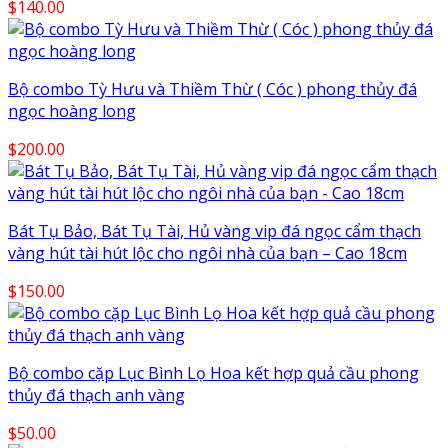
$
140.00
Bộ combo Tỳ Hưu và Thiềm Thừ ( Cóc ) phong thủy đá
ngọc hoàng long
$
200.00
Bát Tụ Bảo, Bát Tụ Tài, Hủ vàng vip đá ngọc cẩm thạch
vàng hút tài hút lộc cho ngôi nhà của bạn – Cao 18cm
$
150.00
Bộ combo cặp Lục Bình Lọ Hoa kết hợp quả cầu phong
thủy đá thạch anh vàng
$
50.00