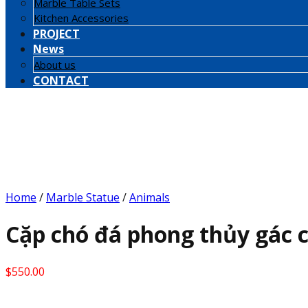
Marble Table Sets
Kitchen Accessories
PROJECT
News
About us
CONTACT
Home
/
Marble Statue
/
Animals
Cặp chó đá phong thủy gác c
$
550.00