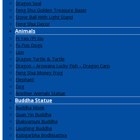
Dragon Seal
Feng Shui Golden Treasure Basin
Stone Ball With Light Stand
Feng Shui Decor
Animals
Pi Yao /Pi Xiu
Fu Foo Dogs
Lion
Dragon Turtle & Turtle
Dragon – Arowana Lucky Fish – Dragon Carp
Feng Shui Money Frog
Elephant
Dog
Another Animals Statue
Buddha Statue
Buddha Monk
Guan Yin Buddha
Shakyamuni Buddha
Laughing Buddha
Ksitigarbha Bodhisattva