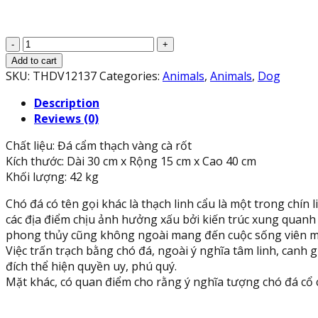
Cặp
chó
Add to cart
đá
SKU:
THDV12137
Categories:
Animals
,
Animals
,
Dog
phong
Description
thủy
Reviews (0)
gác
cổng
Chất liệu: Đá cẩm thạch vàng cà rốt
đá
Kích thước: Dài 30 cm x Rộng 15 cm x Cao 40 cm
cẩm
Khối lượng: 42 kg
thạch
vàng
Chó đá có tên gọi khác là thạch linh cẩu là một trong chín 
cà
các địa điểm chịu ảnh hưởng xấu bởi kiến trúc xung quanh h
rốt
phong thủy cũng không ngoài mang đến cuộc sống viên m
-
Việc trấn trạch bằng chó đá, ngoài ý nghĩa tâm linh, can
Cao
đích thể hiện quyền uy, phú quý.
40
Mặt khác, có quan điểm cho rằng ý nghĩa tượng chó đá cổ c
cm
quantity