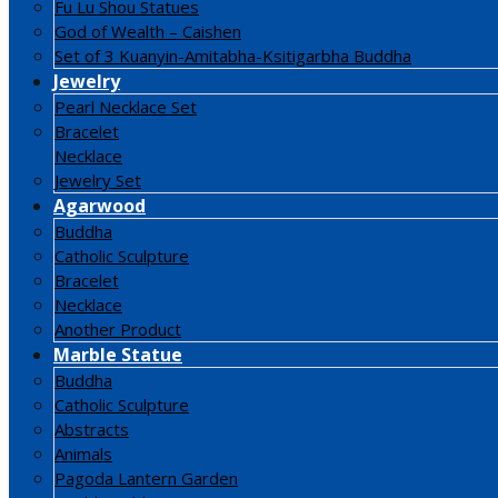
Fu Lu Shou Statues
God of Wealth – Caishen
Set of 3 Kuanyin-Amitabha-Ksitigarbha Buddha
Jewelry
Pearl Necklace Set
Bracelet
Necklace
Jewelry Set
Agarwood
Buddha
Catholic Sculpture
Bracelet
Necklace
Another Product
Marble Statue
Buddha
Catholic Sculpture
Abstracts
Animals
Pagoda Lantern Garden