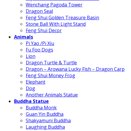
Wenchang Pagoda Tower
Dragon Seal
Feng Shui Golden Treasure Basin
Stone Ball With Light Stand
Feng Shui Decor
Animals
Pi Yao /Pi Xiu
Fu Foo Dogs
Lion
Dragon Turtle & Turtle
Dragon – Arowana Lucky Fish – Dragon Carp
Feng Shui Money Frog
Elephant
Dog
Another Animals Statue
Buddha Statue
Buddha Monk
Guan Yin Buddha
Shakyamuni Buddha
Laughing Buddha