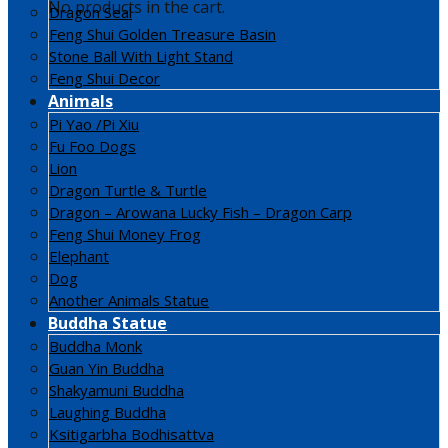
No products in the cart.
Dragon Seal
Feng Shui Golden Treasure Basin
Stone Ball With Light Stand
Feng Shui Decor
Animals
Pi Yao /Pi Xiu
Fu Foo Dogs
Lion
Dragon Turtle & Turtle
Dragon – Arowana Lucky Fish – Dragon Carp
Feng Shui Money Frog
Elephant
Dog
Another Animals Statue
Buddha Statue
Buddha Monk
Guan Yin Buddha
Shakyamuni Buddha
Laughing Buddha
Ksitigarbha Bodhisattva