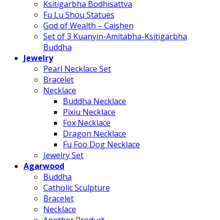
Ksitigarbha Bodhisattva
Fu Lu Shou Statues
God of Wealth – Caishen
Set of 3 Kuanyin-Amitabha-Ksitigarbha
Buddha
Jewelry
Pearl Necklace Set
Bracelet
Necklace
Buddha Necklace
Pixiu Necklace
Fox Necklace
Dragon Necklace
Fu Foo Dog Necklace
Jewelry Set
Agarwood
Buddha
Catholic Sculpture
Bracelet
Necklace