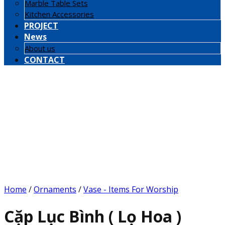
Marble Table Sets
Kitchen Accessories
PROJECT
News
About us
CONTACT
Home
/
Ornaments
/
Vase - Items For Worship
Cặp Lục Bình ( Lọ Hoa )