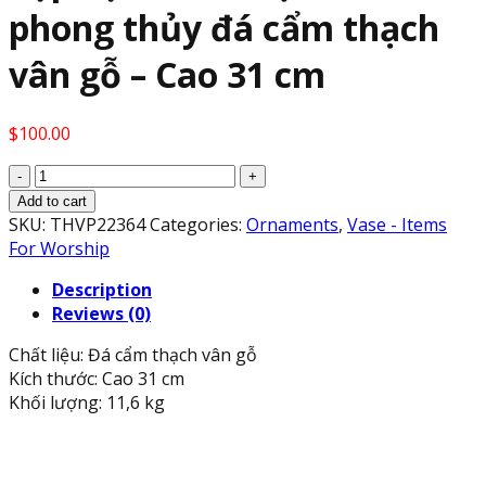
phong thủy đá cẩm thạch
vân gỗ – Cao 31 cm
$
100.00
Cặp
Lục
Add to cart
Bình
SKU:
THVP22364
Categories:
Ornaments
,
Vase - Items
(
For Worship
Lọ
Description
Hoa
Reviews (0)
)
phong
Chất liệu: Đá cẩm thạch vân gỗ
thủy
Kích thước: Cao 31 cm
đá
Khối lượng: 11,6 kg
cẩm
thạch
vân
gỗ