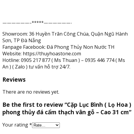
-
Cao
31
——————–*****——————-
cm
quantity
Showroom: 36 Huyền Trân Công Chúa, Quận Ngũ Hành
Sơn, TP Đà Nẵng
Fanpage Facebook: Đá Phong Thủy Non Nước TH
Website: https://thuyhoastone.com
Hotline: 0905 217 877 ( Ms Thuan ) – 0935 446 774 ( Ms
An ) ( Zalo ) tư vấn hỗ trợ 24/7.
Reviews
There are no reviews yet.
Be the first to review “Cặp Lục Bình ( Lọ Hoa )
phong thủy đá cẩm thạch vân gỗ – Cao 31 cm”
Your rating
*