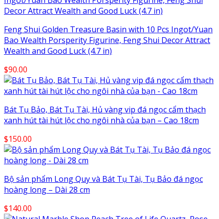
Feng Shui Golden Treasure Basin with 10 Pcs Ingot/Yuan
Bao Wealth Porsperity Figurine, Feng Shui Decor Attract
Wealth and Good Luck (4.7 in)
$
90.00
Bát Tụ Bảo, Bát Tụ Tài, Hủ vàng vip đá ngọc cẩm thạch
xanh hút tài hút lộc cho ngôi nhà của bạn – Cao 18cm
$
150.00
Bộ sản phẩm Long Quy và Bát Tụ Tài, Tụ Bảo đá ngọc
hoàng long – Dài 28 cm
$
140.00