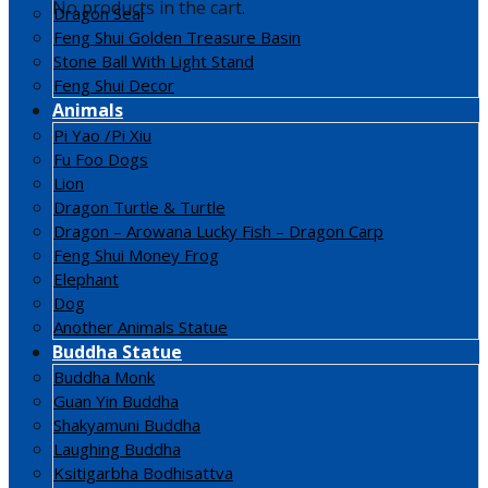
No products in the cart.
Dragon Seal
Feng Shui Golden Treasure Basin
Stone Ball With Light Stand
Feng Shui Decor
Animals
Pi Yao /Pi Xiu
Fu Foo Dogs
Lion
Dragon Turtle & Turtle
Dragon – Arowana Lucky Fish – Dragon Carp
Feng Shui Money Frog
Elephant
Dog
Another Animals Statue
Buddha Statue
Buddha Monk
Guan Yin Buddha
Shakyamuni Buddha
Laughing Buddha
Ksitigarbha Bodhisattva