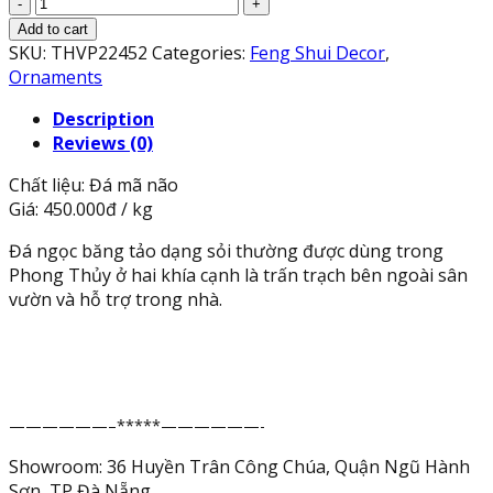
Đá
mã
Add to cart
não
SKU:
THVP22452
Categories:
Feng Shui Decor
,
phong
Ornaments
thủy
Description
dạng
Reviews (0)
sỏi
quantity
Chất liệu: Đá mã não
Giá: 450.000đ / kg
Đá ngọc băng tảo dạng sỏi thường được dùng trong
Phong Thủy ở hai khía cạnh là trấn trạch bên ngoài sân
vườn và hỗ trợ trong nhà.
——————–*****——————-
Showroom: 36 Huyền Trân Công Chúa, Quận Ngũ Hành
Sơn, TP Đà Nẵng