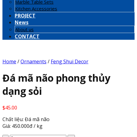
Marble Table Sets
Kitchen Accessories
PROJECT
News
About us
CONTACT
Home
/
Ornaments
/
Feng Shui Decor
Đá mã não phong thủy
dạng sỏi
$
45.00
Chất liệu: Đá mã não
Giá: 450.000đ / kg