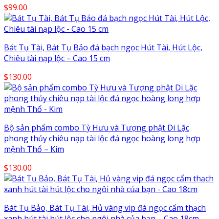
$
99.00
Bát Tụ Tài, Bát Tụ Bảo đá bạch ngọc Hút Tài, Hút Lộc,
Chiêu tài nạp lộc – Cao 15 cm
$
130.00
Bộ sản phẩm combo Tỳ Hưu và Tượng phật Di Lặc
phong thủy chiêu nạp tài lộc đá ngọc hoàng long hợp
mệnh Thổ – Kim
$
130.00
Bát Tụ Bảo, Bát Tụ Tài, Hủ vàng vip đá ngọc cẩm thạch
xanh hút tài hút lộc cho ngôi nhà của bạn – Cao 18cm