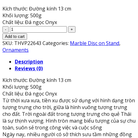
Kích thước: Đường kính 13 cm
Khối lượng: 500g
Chất liệu: Đá ngọc Onyx
Đồng
điếu
Add to cart
(đồng
SKU:
THVP22643
Categories:
Marble Disc on Stand
,
tiền
Ornaments
)
Description
phong
Reviews (0)
thủy
đá
Kích thước: Đường kính 13 cm
ngọc
Khối lượng: 500g
Onyx
Chất liệu: Đá ngọc Onyx
xanh
Từ thời xưa xưa, tiền xu được sử dụng với hình dạng tròn
nhạt
tượng trưng cho trời, giữa là hình vuông tượng trưng
-
cho đất. Trời ngoài đất trong tượng trưng cho quẻ Thái
Đường
là sự thịnh vượng. Hình tròn mang biểu tượng của sự chu
kính
toàn, suôn sẻ trong công việc và cuộc sống
13cm
Ngày nay, nhiều người có sở thích sưu tầm những đồng
quantity