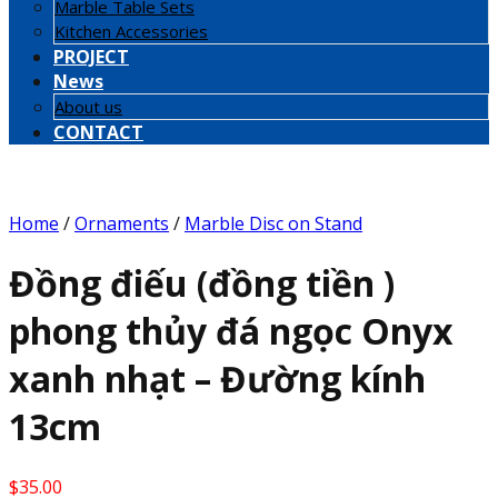
Marble Table Sets
Kitchen Accessories
PROJECT
News
About us
CONTACT
Home
/
Ornaments
/
Marble Disc on Stand
Đồng điếu (đồng tiền )
phong thủy đá ngọc Onyx
xanh nhạt – Đường kính
13cm
$
35.00