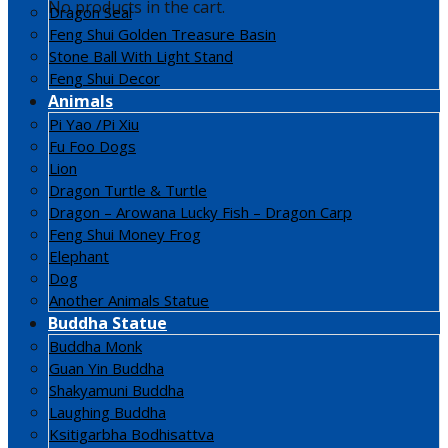
No products in the cart.
Dragon Seal
Feng Shui Golden Treasure Basin
Stone Ball With Light Stand
Feng Shui Decor
Animals
Pi Yao /Pi Xiu
Fu Foo Dogs
Lion
Dragon Turtle & Turtle
Dragon – Arowana Lucky Fish – Dragon Carp
Feng Shui Money Frog
Elephant
Dog
Another Animals Statue
Buddha Statue
Buddha Monk
Guan Yin Buddha
Shakyamuni Buddha
Laughing Buddha
Ksitigarbha Bodhisattva