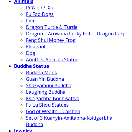
Animals
Pi Yao /Pi Xiu
Fu Foo Dogs
Lion
Dragon Turtle & Turtle
Dragon – Arowana Lucky Fish – Dragon Carp
Feng Shui Money Frog
Elephant
Dog
Another Animals Statue
Buddha Statue
Buddha Monk
Guan Yin Buddha
Shakyamuni Buddha
Laughing Buddha
Ksitigarbha Bodhisattva
Fu Lu Shou Statues
God of Wealth – Caishen
Set of 3 Kuanyin-Amitabha-Ksitigarbha
Buddha
Jewelry