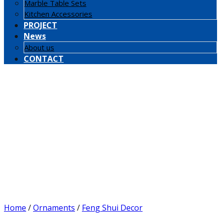
Marble Table Sets
Kitchen Accessories
PROJECT
News
About us
CONTACT
Home
/
Ornaments
/
Feng Shui Decor