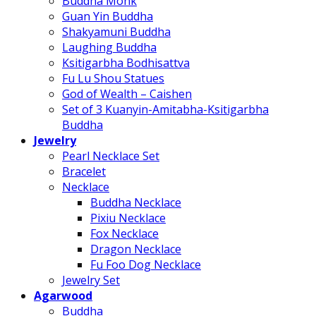
Buddha Monk
Guan Yin Buddha
Shakyamuni Buddha
Laughing Buddha
Ksitigarbha Bodhisattva
Fu Lu Shou Statues
God of Wealth – Caishen
Set of 3 Kuanyin-Amitabha-Ksitigarbha
Buddha
Jewelry
Pearl Necklace Set
Bracelet
Necklace
Buddha Necklace
Pixiu Necklace
Fox Necklace
Dragon Necklace
Fu Foo Dog Necklace
Jewelry Set
Agarwood
Buddha