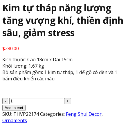
Kim tự tháp năng lượng
tăng vượng khí, thiền định
sâu, giảm stress
$
280.00
Kích thước: Cao 18cm x Dài 15cm
Khối lượng: 1,67 kg
Bộ sản phẩm gồm: 1 kim tự tháp, 1 đế gỗ có đèn và 1
bấm điều khiển các màu
Kim
tự
Add to cart
tháp
SKU:
THVP22174
Categories:
Feng Shui Decor
,
năng
Ornaments
lượng