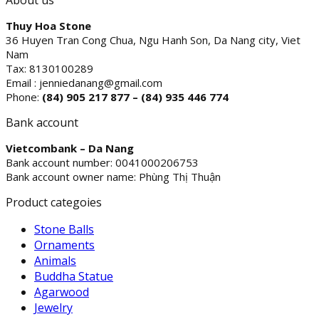
About us
Thuy Hoa Stone
36 Huyen Tran Cong Chua, Ngu Hanh Son, Da Nang city, Viet
Nam
Tax: 8130100289
Email : jenniedanang@gmail.com
Phone:
(84)
905 217 877 – (84) 935 446 774
Bank account
Vietcombank – Da Nang
Bank account number: 0041000206753
Bank account owner name: Phùng Thị Thuận
Product categoies
Stone Balls
Ornaments
Animals
Buddha Statue
Agarwood
Jewelry