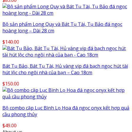
$
85.00
Bộ sản phẩm Long Quy và Bát Tụ Tài, Tụ Bảo đá ngọc
hoàng long – Dài 28 cm
$
140.00
Bát Tụ Bảo, Bát Tụ Tài, Hủ vàng vip đá bạch ngọc hút tài
hút lộc cho ngôi nhà của bạn – Cao 18cm
$
150.00
Bộ combo cặp Lục Bình Lọ Hoa đá ngọc onyx kết hợp quả
cầu phong thủy
$
49.00