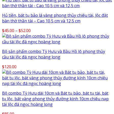
Hủ tiền, bát tụ bảo lá vàng phong thủy chiêu tài, lộc đặt
bàn thờ thần tài – Cao 10,5 cm và 12,5 cm
Price
$
45.00
–
$
52.00
range:
$45.00
through
Bộ sản phẩm combo Tỳ Hưu và Bầu Hồ lô phong thủy
$52.00
cầu tài lộc đá ngọc hoàng long
$
120.00
Bộ combo Tỳ Hưu dài 10cm và Bát tụ bảo, bát tụ tài, bát
tụ lộc, bát vàng phong thủy đường kính 10cm chiêu nạp
tài lộc đá ngọc hoàng long