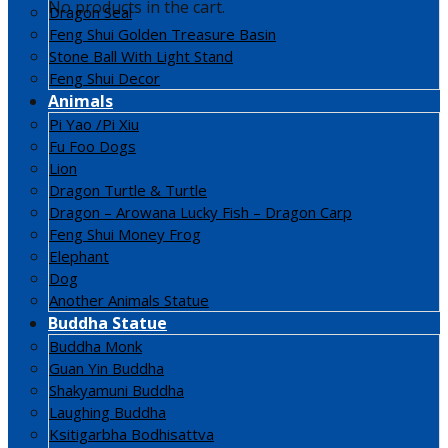
No products in the cart.
Dragon Seal
Feng Shui Golden Treasure Basin
Stone Ball With Light Stand
Feng Shui Decor
Animals
Pi Yao /Pi Xiu
Fu Foo Dogs
Lion
Dragon Turtle & Turtle
Dragon – Arowana Lucky Fish – Dragon Carp
Feng Shui Money Frog
Elephant
Dog
Another Animals Statue
Buddha Statue
Buddha Monk
Guan Yin Buddha
Shakyamuni Buddha
Laughing Buddha
Ksitigarbha Bodhisattva