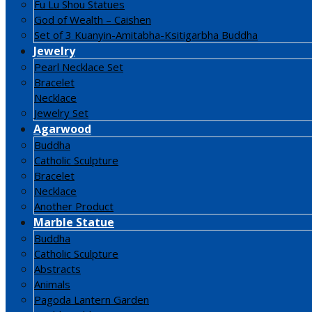
Fu Lu Shou Statues
God of Wealth – Caishen
Set of 3 Kuanyin-Amitabha-Ksitigarbha Buddha
Jewelry
Pearl Necklace Set
Bracelet
Necklace
Jewelry Set
Agarwood
Buddha
Catholic Sculpture
Bracelet
Necklace
Another Product
Marble Statue
Buddha
Catholic Sculpture
Abstracts
Animals
Pagoda Lantern Garden