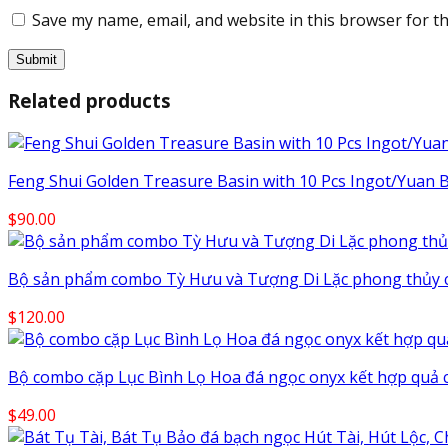
Save my name, email, and website in this browser for t
Related products
Feng Shui Golden Treasure Basin with 10 Pcs Ingot/Yuan Ba
$
90.00
Bộ sản phẩm combo Tỳ Hưu và Tượng Di Lặc phong thủy c
$
120.00
Bộ combo cặp Lục Bình Lọ Hoa đá ngọc onyx kết hợp quả 
$
49.00