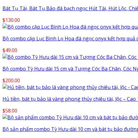
Bát Tụ Tài, Bát Tụ Bảo đá bạch ngọc Hút Tài, Hút Lộc, Chiê
$
130.00
Bộ combo cặp Lục Bình Lọ Hoa đá ngọc onyx kết hợp quả 
$
49.00
Bộ combo Tỳ Hưu dài 15 cm và Tượng Cóc Ba Chân, Cóc N
$
200.00
Hủ tiền, bát tụ bảo lá vàng phong thủy chiêu tài, lộc – Cao
$
58.00
Bộ sản phẩm combo Tỳ Hưu dài 10 cm và bát tụ bảo đường