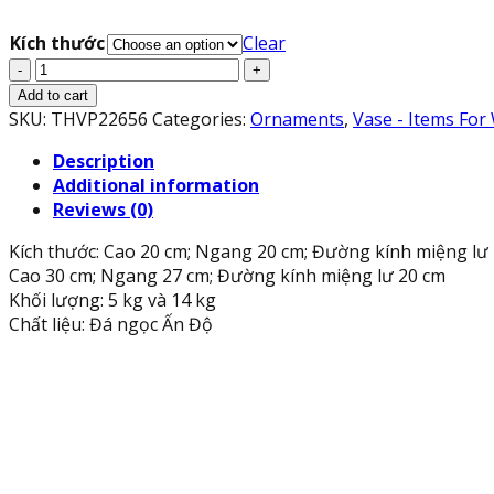
Kích thước
Clear
Lư
hương,
Add to cart
bát
SKU:
THVP22656
Categories:
Ornaments
,
Vase - Items For
hương,
Description
bát
Additional information
nhang
Reviews (0)
thờ
cúng
Kích thước: Cao 20 cm; Ngang 20 cm; Đường kính miệng lư
chạm
Cao 30 cm; Ngang 27 cm; Đường kính miệng lư 20 cm
rồng
Khối lượng: 5 kg và 14 kg
đặt
Chất liệu: Đá ngọc Ấn Độ
bàn
thờ,
mộ
đá
ngọc
Ấn
Độ