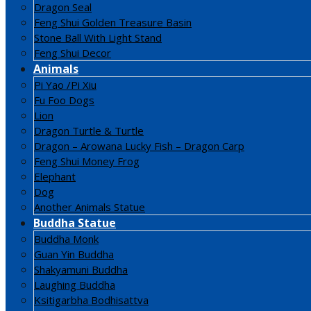
Dragon Seal
Feng Shui Golden Treasure Basin
Stone Ball With Light Stand
Feng Shui Decor
Animals
Pi Yao /Pi Xiu
Fu Foo Dogs
Lion
Dragon Turtle & Turtle
Dragon – Arowana Lucky Fish – Dragon Carp
Feng Shui Money Frog
Elephant
Dog
Another Animals Statue
Buddha Statue
Buddha Monk
Guan Yin Buddha
Shakyamuni Buddha
Laughing Buddha
Ksitigarbha Bodhisattva