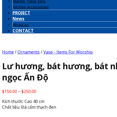
Marble Table Sets
Kitchen Accessories
PROJECT
News
About us
CONTACT
Home
/
Ornaments
/
Vase - Items For Worship
Lư hương, bát hương, bát n
ngọc Ấn Độ
Price
$
150.00
–
$
250.00
range:
Kích thước: Cao 40 cm
$150.00
Chất liệu: Đá cẩm thạch đen
through
$250.00