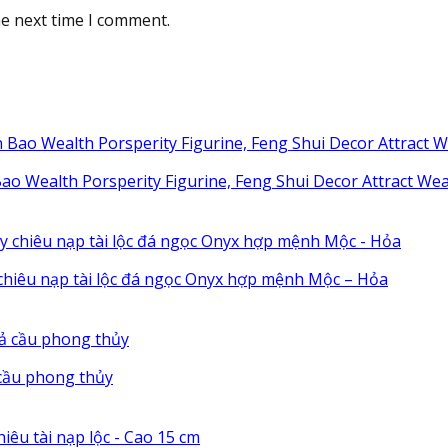
he next time I comment.
o Wealth Porsperity Figurine, Feng Shui Decor Attract Weal
hiêu nạp tài lộc đá ngọc Onyx hợp mệnh Mộc – Hỏa
cầu phong thủy