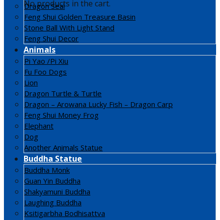
No products in the cart.
Dragon Seal
Feng Shui Golden Treasure Basin
Stone Ball With Light Stand
Feng Shui Decor
Animals
Pi Yao /Pi Xiu
Fu Foo Dogs
Lion
Dragon Turtle & Turtle
Dragon – Arowana Lucky Fish – Dragon Carp
Feng Shui Money Frog
Elephant
Dog
Another Animals Statue
Buddha Statue
Buddha Monk
Guan Yin Buddha
Shakyamuni Buddha
Laughing Buddha
Ksitigarbha Bodhisattva