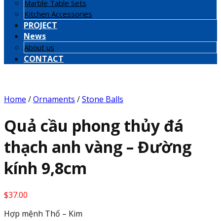
Marble Table Sets
Kitchen Accessories
PROJECT
News
About us
CONTACT
Home
/
Ornaments
/
Stone Balls
Quả cầu phong thủy đá
thạch anh vàng – Đường
kính 9,8cm
$
37.00
Hợp mệnh Thổ – Kim