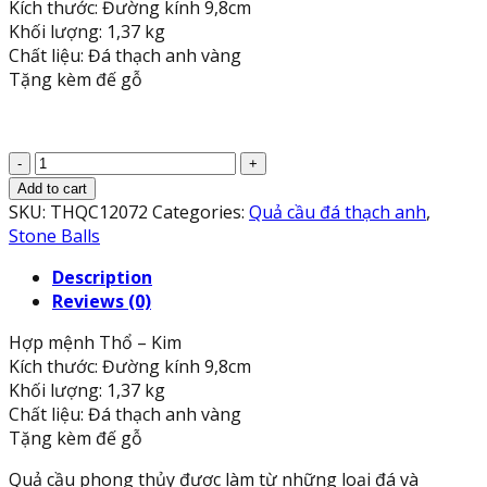
Kích thước: Đường kính 9,8cm
Khối lượng: 1,37 kg
Chất liệu: Đá thạch anh vàng
Tặng kèm đế gỗ
Quả
cầu
Add to cart
phong
SKU:
THQC12072
Categories:
Quả cầu đá thạch anh
,
thủy
Stone Balls
đá
Description
thạch
Reviews (0)
anh
vàng
Hợp mệnh Thổ – Kim
-
Kích thước: Đường kính 9,8cm
Đường
Khối lượng: 1,37 kg
kính
Chất liệu: Đá thạch anh vàng
9,8cm
Tặng kèm đế gỗ
quantity
Quả cầu phong thủy được làm từ những loại đá và