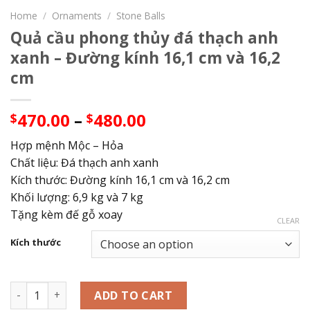
Home
/
Ornaments
/
Stone Balls
Quả cầu phong thủy đá thạch anh
xanh – Đường kính 16,1 cm và 16,2
cm
Price
470.00
–
480.00
$
$
range:
Hợp mệnh Mộc – Hỏa
$470.00
Chất liệu: Đá thạch anh xanh
through
Kích thước: Đường kính 16,1 cm và 16,2 cm
$480.00
Khối lượng: 6,9 kg và 7 kg
Tặng kèm đế gỗ xoay
CLEAR
Kích thước
Quả cầu phong thủy đá thạch anh xanh - Đường kính 16,1 c
ADD TO CART