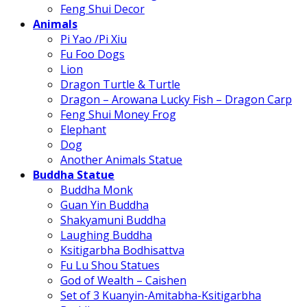
Feng Shui Decor
Animals
Pi Yao /Pi Xiu
Fu Foo Dogs
Lion
Dragon Turtle & Turtle
Dragon – Arowana Lucky Fish – Dragon Carp
Feng Shui Money Frog
Elephant
Dog
Another Animals Statue
Buddha Statue
Buddha Monk
Guan Yin Buddha
Shakyamuni Buddha
Laughing Buddha
Ksitigarbha Bodhisattva
Fu Lu Shou Statues
God of Wealth – Caishen
Set of 3 Kuanyin-Amitabha-Ksitigarbha