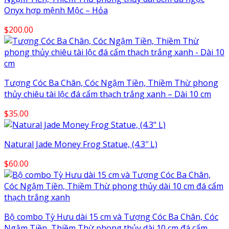
Onyx hợp mệnh Mộc – Hỏa
$
200.00
Tượng Cóc Ba Chân, Cóc Ngậm Tiền, Thiềm Thừ phong
thủy chiêu tài lộc đá cẩm thạch trắng xanh – Dài 10 cm
$
35.00
Natural Jade Money Frog Statue, (4.3″ L)
$
60.00
Bộ combo Tỳ Hưu dài 15 cm và Tượng Cóc Ba Chân, Cóc
Ngậm Tiền, Thiềm Thừ phong thủy dài 10 cm đá cẩm