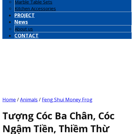
Marble Table Sets
Kitchen Accessories
PROJECT
News
About us
CONTACT
Home
/
Animals
/
Feng Shui Money Frog
Tượng Cóc Ba Chân, Cóc
Ngậm Tiền, Thiềm Thừ