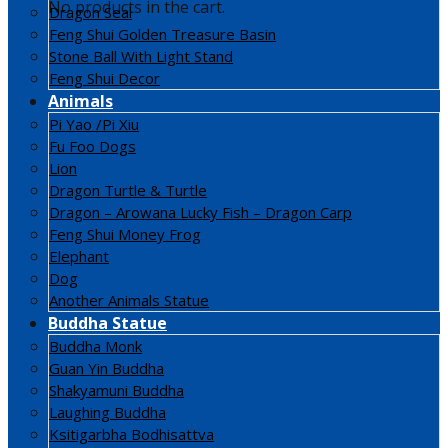
No products in the cart.
Dragon Seal
Feng Shui Golden Treasure Basin
Stone Ball With Light Stand
Feng Shui Decor
Animals
Pi Yao /Pi Xiu
Fu Foo Dogs
Lion
Dragon Turtle & Turtle
Dragon – Arowana Lucky Fish – Dragon Carp
Feng Shui Money Frog
Elephant
Dog
Another Animals Statue
Buddha Statue
Buddha Monk
Guan Yin Buddha
Shakyamuni Buddha
Laughing Buddha
Ksitigarbha Bodhisattva