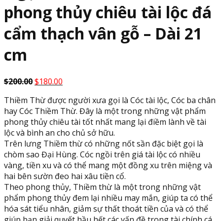
phong thủy chiêu tài lộc đá
cẩm thạch vân gỗ – Dài 21
cm
Original
Current
$
200.00
$
180.00
price
price
Thiềm Thừ được người xưa gọi là Cóc tài lộc, Cóc ba chân
was:
is:
hay Cóc Thiềm Thừ. Đây là một trong những vật phẩm
$200.00.
$180.00.
phong thủy chiêu tài tốt nhất mang lại điềm lành về tài
lộc và bình an cho chủ sở hữu.
Trên lưng Thiềm thừ có những nốt sần đặc biệt gọi là
chòm sao Đại Hùng. Cóc ngồi trên giá tài lộc có nhiều
vàng, tiền xu và có thể mang một đồng xu trên miệng và
hai bên sườn đeo hai xâu tiền cổ.
Theo phong thủy, Thiềm thừ là một trong những vật
phẩm phong thủy đem lại nhiều may mắn, giúp ta có thể
hóa sát tiểu nhân, giảm sự thất thoát tiền của và có thể
giúp bạn giải quyết hầu hết các vấn đề trong tài chính cá