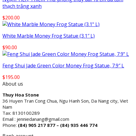
thạch trắng xanh
$
200.00
White Marble Money Frog Statue (3.1″ L)
$
90.00
Feng Shui Jade Green Color Money Frog Statue, 7.9″ L
$
195.00
About us
Thuy Hoa Stone
36 Huyen Tran Cong Chua, Ngu Hanh Son, Da Nang city, Viet
Nam
Tax: 8130100289
Email : jenniedanang@gmail.com
Phone:
(84)
905 217 877 – (84) 935 446 774