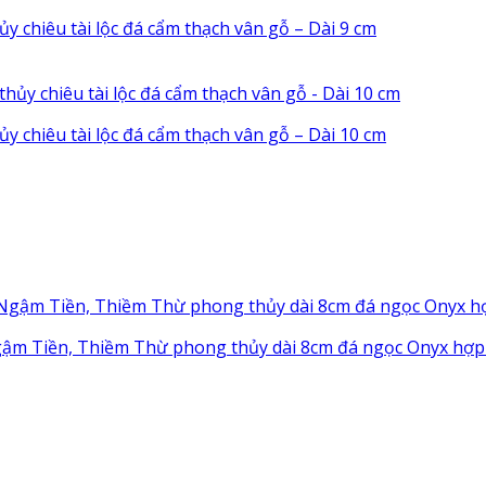
chiêu tài lộc đá cẩm thạch vân gỗ – Dài 9 cm
chiêu tài lộc đá cẩm thạch vân gỗ – Dài 10 cm
gậm Tiền, Thiềm Thừ phong thủy dài 8cm đá ngọc Onyx hợ