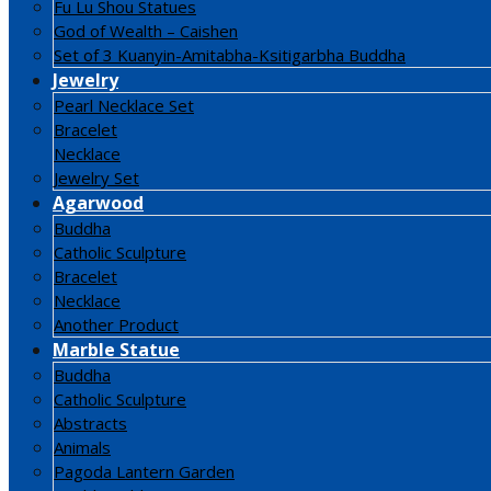
Fu Lu Shou Statues
God of Wealth – Caishen
Set of 3 Kuanyin-Amitabha-Ksitigarbha Buddha
Jewelry
Pearl Necklace Set
Bracelet
Necklace
Jewelry Set
Agarwood
Buddha
Catholic Sculpture
Bracelet
Necklace
Another Product
Marble Statue
Buddha
Catholic Sculpture
Abstracts
Animals
Pagoda Lantern Garden