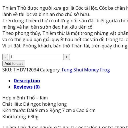
Thiềm Thừ được người xưa gọi là Cóc tài lộc, Cóc ba chân
lành về tài lộc và bình an cho chủ sở hữu.
Trên lưng Thiềm thừ có những nốt sần đặc biệt gọi là chòm 
miệng và hai bên sườn đeo hai xâu tiền cổ.
Theo phong thủy, Thiềm thừ là một trong những vật phẩm 
và có thể giúp bạn giải quyết hầu hết các vấn đề trong tài 
Vị trí đặt: Phòng khách, bàn thờ Thần tài, trên quầy thu ng
Tượng
Cóc
Add to cart
Ba
SKU:
THDV12034
Category:
Feng Shui Money Frog
Chân,
Description
Cóc
Reviews (0)
Ngậm
Tiền,
Hợp mệnh Thổ – Kim
Thiềm
Chất liệu: Đá ngọc hoàng long
Thừ
Kích thước: Dài 9 cm x Rộng 7 cm x Cao 6 cm
phong
Khối lượng: 630g
thủy
chiêu
Thiềm Thừ được người xưa gọi là Cóc tài lộc, Cóc ba chân