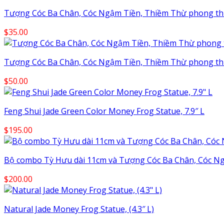
Tượng Cóc Ba Chân, Cóc Ngậm Tiền, Thiềm Thừ phong thủy 
$
35.00
Tượng Cóc Ba Chân, Cóc Ngậm Tiền, Thiềm Thừ phong thủy 
$
50.00
Feng Shui Jade Green Color Money Frog Statue, 7.9″ L
$
195.00
Bộ combo Tỳ Hưu dài 11cm và Tượng Cóc Ba Chân, Cóc N
$
200.00
Natural Jade Money Frog Statue, (4.3″ L)