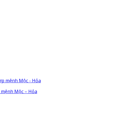
p mệnh Mộc – Hỏa