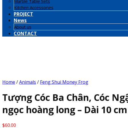
Marble Table Sets
Kitchen Accessories
PROJECT
News
About us
CONTACT
Home
/
Animals
/
Feng Shui Money Frog
Tượng Cóc Ba Chân, Cóc Ngậ
ngọc hoàng long – Dài 10 cm
$
60.00