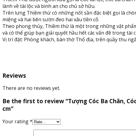
tài
lành về tài lộc và bình an cho chủ sở hữu.
lộc
Trên lưng Thiềm thừ có những nốt sần đặc biệt gọi là chòm 
đá
miệng và hai bên sườn đeo hai xâu tiền cổ.
ngọc
Theo phong thủy, Thiềm thừ là một trong những vật phẩm 
hoàng
và có thể giúp bạn giải quyết hầu hết các vấn đề trong tài 
long
Vị trí đặt: Phòng khách, bàn thờ Thổ địa, trên quầy thu ngâ
-
Dài
10
cm
quantity
Reviews
There are no reviews yet.
Be the first to review “Tượng Cóc Ba Chân, Có
cm”
Your rating
*