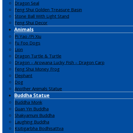
Dragon Seal
Feng Shui Golden Treasure Basin
Stone Ball With Light Stand
Feng Shui Decor
Animals
Pi Yao /Pi Xiu
Fu Foo Dogs
Lion
Dragon Turtle & Turtle
Dragon – Arowana Lucky Fish – Dragon Carp
Feng Shui Money Frog
Elephant
Dog
Another Animals Statue
Buddha Statue
Buddha Monk
Guan Yin Buddha
Shakyamuni Buddha
Laughing Buddha
Ksitigarbha Bodhisattva