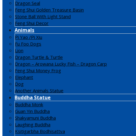
Dragon Seal
Feng Shui Golden Treasure Basin
Stone Ball With Light Stand
Feng Shui Decor
Animals
Pi Yao /Pi Xiu
Fu Foo Dogs
Lion
Dragon Turtle & Turtle
Dragon – Arowana Lucky Fish – Dragon Carp
Feng Shui Money Frog
Elephant
Dog
Another Animals Statue
Buddha Statue
Buddha Monk
Guan Yin Buddha
Shakyamuni Buddha
Laughing Buddha
Ksitigarbha Bodhisattva