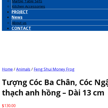
Marble Table Sets
Kitchen Accessories
PROJECT
News
About us
CONTACT
Home
/
Animals
/
Feng Shui Money Frog
Tượng Cóc Ba Chân, Cóc Ngậ
thạch anh hồng – Dài 13 cm
$
130.00