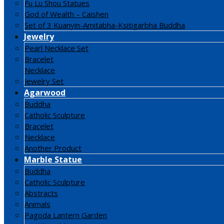
Fu Lu Shou Statues
God of Wealth – Caishen
Set of 3 Kuanyin-Amitabha-Ksitigarbha Buddha
Jewelry
Pearl Necklace Set
Bracelet
Necklace
Jewelry Set
Agarwood
Buddha
Catholic Sculpture
Bracelet
Necklace
Another Product
Marble Statue
Buddha
Catholic Sculpture
Abstracts
Animals
Pagoda Lantern Garden