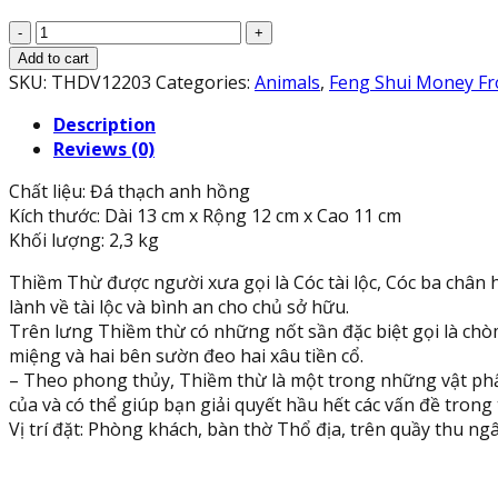
Tượng
Cóc
Add to cart
Ba
SKU:
THDV12203
Categories:
Animals
,
Feng Shui Money F
Chân,
Description
Cóc
Reviews (0)
Ngậm
Tiền,
Chất liệu: Đá thạch anh hồng
Thiềm
Kích thước: Dài 13 cm x Rộng 12 cm x Cao 11 cm
Thừ
Khối lượng: 2,3 kg
phong
thủy
Thiềm Thừ được người xưa gọi là Cóc tài lộc, Cóc ba chân
chiêu
lành về tài lộc và bình an cho chủ sở hữu.
tài
Trên lưng Thiềm thừ có những nốt sần đặc biệt gọi là chòm 
lộc
miệng và hai bên sườn đeo hai xâu tiền cổ.
đá
– Theo phong thủy, Thiềm thừ là một trong những vật phẩ
thạch
của và có thể giúp bạn giải quyết hầu hết các vấn đề trong 
anh
Vị trí đặt: Phòng khách, bàn thờ Thổ địa, trên quầy thu ngâ
hồng
-
Dài