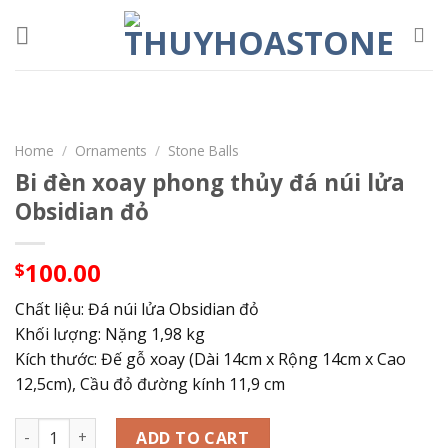
Skip
to
content
Home
/
Ornaments
/
Stone Balls
Bi đèn xoay phong thủy đá núi lửa
Obsidian đỏ
100.00
$
Chất liệu: Đá núi lửa Obsidian đỏ
Khối lượng: Nặng 1,98 kg
Kích thước: Đế gỗ xoay (Dài 14cm x Rộng 14cm x Cao
12,5cm), Cầu đỏ đường kính 11,9 cm
Bi đèn xoay phong thủy đá núi lửa Obsidian đỏ quantity
ADD TO CART